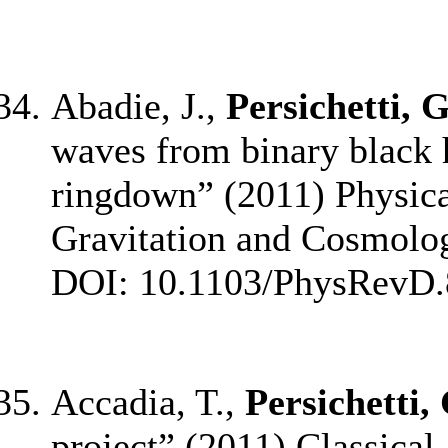
Abadie, J.,
Persichetti, G
waves from binary black h
ringdown” (2011) Physical
Gravitation and Cosmology
DOI: 10.1103/PhysRevD.
Accadia, T.,
Persichetti,
project” (2011) Classical