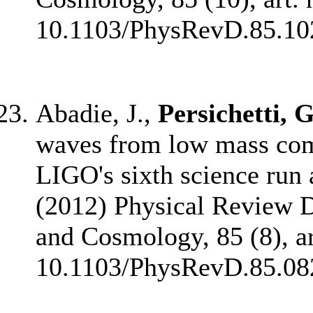
10.1103/PhysRevD.85.10
Abadie, J.,
Persichetti, G
waves from low mass com
LIGO's sixth science run 
(2012) Physical Review D 
and Cosmology, 85 (8), ar
10.1103/PhysRevD.85.08