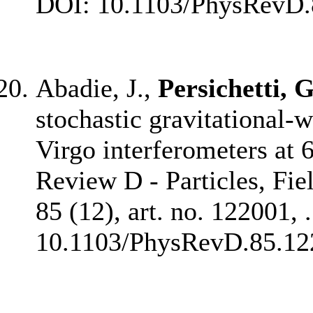
DOI: 10.1103/PhysRevD.
Abadie, J.,
Persichetti, G
stochastic gravitational
Virgo interferometers at
Review D - Particles, Fie
85 (12), art. no. 122001, 
10.1103/PhysRevD.85.12