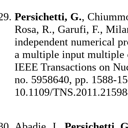
Persichetti, G.
, Chiummo,
Rosa, R., Garufi, F., Mil
independent numerical pro
a multiple input multipl
IEEE Transactions on Nuc
no. 5958640, pp. 1588-1
10.1109/TNS.2011.21598
Abadie, J.,
Persichetti, G