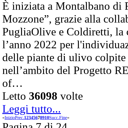
È iniziata a Montalbano di 
Mozzone”, grazie alla coll
PugliaOlive e Coldiretti, la
l’anno 2022 per l'individua
delle piante di ulivo colpite
nell’ambito del Progetto 
of…
Letto
36098
volte
Leggi tutto...
«
Inizio
Prec.
1
2
3
4
5
6
7
8
9
10
Succ.
Fine
»
Pagina 7 di 24