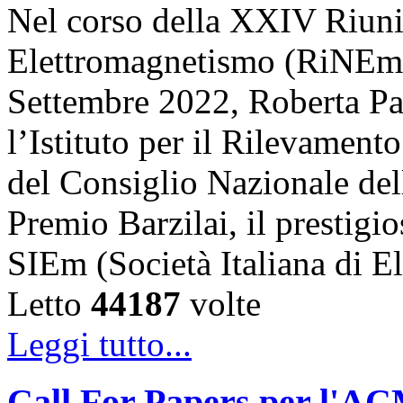
Nel corso della XXIV Riun
Elettromagnetismo (RiNEm),
Settembre 2022, Roberta Pal
l’Istituto per il Rilevamen
del Consiglio Nazionale dell
Premio Barzilai, il prestigi
SIEm (Società Italiana di 
Letto
44187
volte
Leggi tutto...
Call For Papers per l'A