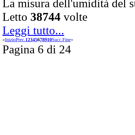
La misura dell'umidità del
Letto
38744
volte
Leggi tutto...
«
Inizio
Prec.
1
2
3
4
5
6
7
8
9
10
Succ.
Fine
»
Pagina 6 di 24