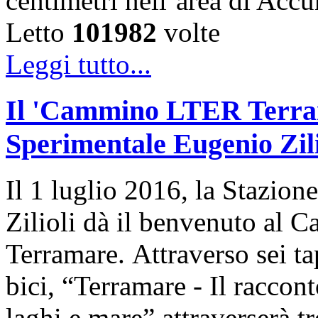
centimetri nell’area di Acc
Letto
101982
volte
Leggi tutto...
Il 'Cammino LTER Terrama
Sperimentale Eugenio Zili
Il 1 luglio 2016, la Stazi
Zilioli dà il benvenuto al
Terramare. Attraverso sei t
bici, “Terramare - Il raccon
laghi e mare” attraverserà tr