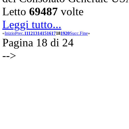
Letto
69487
volte
Leggi tutto...
«
Inizio
Prec.
11
12
13
14
15
16
17
18
19
20
Succ.
Fine
»
Pagina 18 di 24
-->