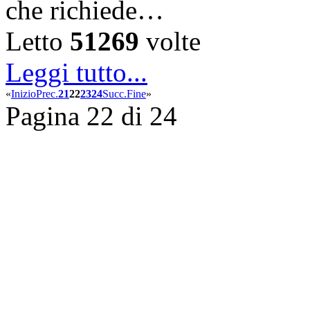
che richiede…
Letto
51269
volte
Leggi tutto...
«
Inizio
Prec.
21
22
23
24
Succ.
Fine
»
Pagina 22 di 24