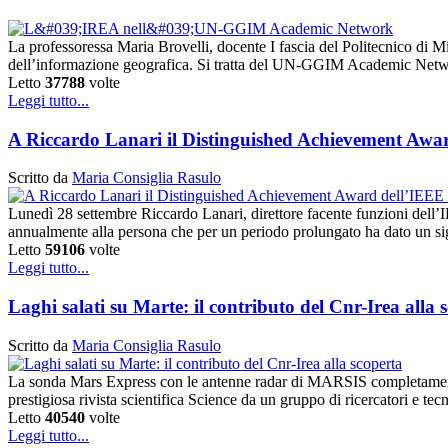
La professoressa Maria Brovelli, docente I fascia del Politecnico di M
dell’informazione geografica. Si tratta del UN-GGIM Academic Ne
Letto
37788
volte
Leggi tutto...
A Riccardo Lanari il Distinguished Achievement Awa
Scritto da
Maria Consiglia Rasulo
Lunedì 28 settembre Riccardo Lanari, direttore facente funzioni de
annualmente alla persona che per un periodo prolungato ha dato un sig
Letto
59106
volte
Leggi tutto...
Laghi salati su Marte: il contributo del Cnr-Irea alla 
Scritto da
Maria Consiglia Rasulo
La sonda Mars Express con le antenne radar di MARSIS completamente e
prestigiosa rivista scientifica Science da un gruppo di ricercatori e te
Letto
40540
volte
Leggi tutto...