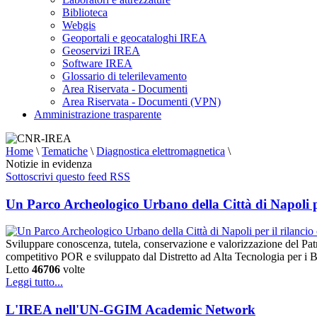
Biblioteca
Webgis
Geoportali e geocataloghi IREA
Geoservizi IREA
Software IREA
Glossario di telerilevamento
Area Riservata - Documenti
Area Riservata - Documenti (VPN)
Amministrazione trasparente
Home
\
Tematiche
\
Diagnostica elettromagnetica
\
Notizie in evidenza
Sottoscrivi questo feed RSS
Un Parco Archeologico Urbano della Città di Napoli per
Sviluppare conoscenza, tutela, conservazione e valorizzazione del Pat
competitivo POR e sviluppato dal Distretto ad Alta Tecnologia per i B
Letto
46706
volte
Leggi tutto...
L'IREA nell'UN-GGIM Academic Network