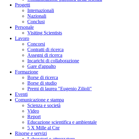
Progetti
Internazionali
Nazionali
Conclusi
Personale
Visiting Scientists
Lavoro
Concorsi
Contratti di ricerca
Assegni di ricerca
Incarichi di collaborazione
Gare d'appalto
Formazione
Borse di ricerca
Borse di studio
Premi di laurea "Eugenio Zilioli"
Eventi
Comunicazione e stampa
Scienza e società
Video
Report
Educazione scientifica e ambientale
5 X Mille al Cnr
Risorse e servizi
Laboratori e attrezzature