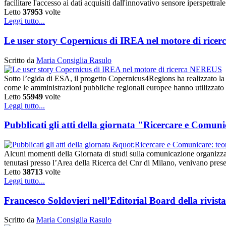
facilitare l'accesso ai dati acquisiti dall'innovativo sensore iperspe
Letto
37953
volte
Leggi tutto...
Le user story Copernicus di IREA nel motore di ric
Scritto da
Maria Consiglia Rasulo
Sotto l’egida di ESA, il progetto Copernicus4Regions ha realizzato la
come le amministrazioni pubbliche regionali europee hanno utilizzato
Letto
55949
volte
Leggi tutto...
Pubblicati gli atti della giornata "Ricercare e Comuni
Alcuni momenti della Giornata di studi sulla comunicazione organizza
tenutasi presso l’Area della Ricerca del Cnr di Milano, venivano prese
Letto
38713
volte
Leggi tutto...
Francesco Soldovieri nell’Editorial Board della rivi
Scritto da
Maria Consiglia Rasulo