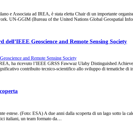
ilano e Associata ad IREA, è stata eletta Chair di un importante organism
twork. UN-GGIM (Bureau of the United Nations Global Geospatial In
rd dell’IEEE Geoscience and Remote Sensing Society
ll’IREA, ha ricevuto l’IEEE GRSS Fawwaz Ulaby Distinguished Achieveme
nificativo contribuito tecnico-scientifico allo sviluppo di tematiche 
scoperta
stese. (Foto: ESA) A due anni dalla scoperta di un lago sotto la calot
cnici italiani, un team formato da…