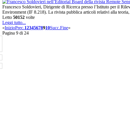
Francesco Soldovieri, Dirigente di Ricerca presso l’Istituto per il R
Environment (IF 8.218). La rivista pubblica articoli relativi alla teor
Letto
50152
volte
Leggi tutto...
«
Inizio
Prec.
1
2
3
4
5
6
7
8
9
10
Succ.
Fine
»
Pagina 9 di 24