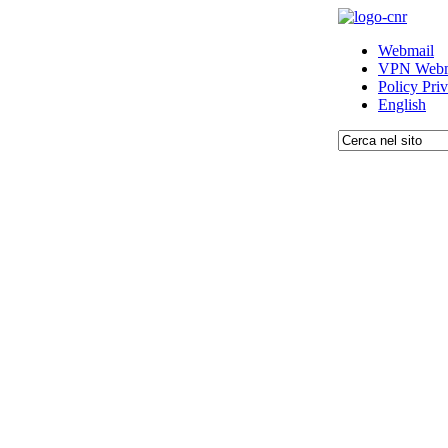
Webmail
VPN Webm
Policy Pri
English