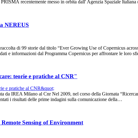
ttrale PRISMA recentemente messo in orbita dall' Agenzia Spaziale Italia
erca NEREUS
 raccolta di 99 storie dal titolo “Ever Growing Use of Copernicus across
 dati e informazioni dal Programma Copernicus per affrontare le loro s
care: teorie e pratiche al CNR"
ta da IREA Milano al Cnr Nel 2009, nel corso della Giornata “Ricercare
ntati i risultati delle prime indagini sulla comunicazione della…
sta Remote Sensing of Environment