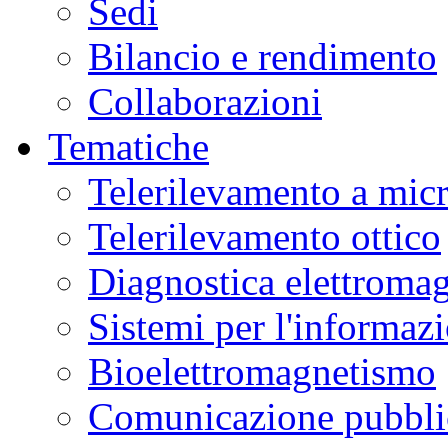
Sedi
Museo
Scienza
Bilancio e rendimento
e
Tecnologia
L.
Collaborazioni
Da
Vinci
in
Tematiche
laboratori
interattivi
di
Telerilevamento a mic
alimentazione,
biotecnologie,
genetica,
Telerilevamento ottico
materiali.
Ulteriori
informazioni
qui
.
Diagnostica elettromag
Sistemi per l'informaz
Bioelettromagnetismo
Comunicazione pubblic