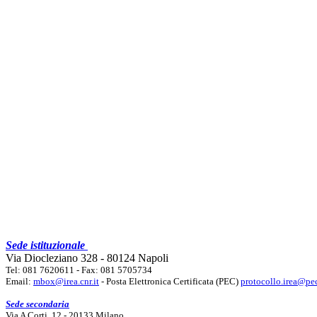
Sede istituzionale
Via Diocleziano 328 - 80124 Napoli
Tel: 081 7620611 - Fax: 081 5705734
Email:
mbox@irea.cnr.it
- Posta Elettronica Certificata (PEC)
protocollo.irea@pec
Sede secondaria
Via A Corti, 12 - 20133 Milano