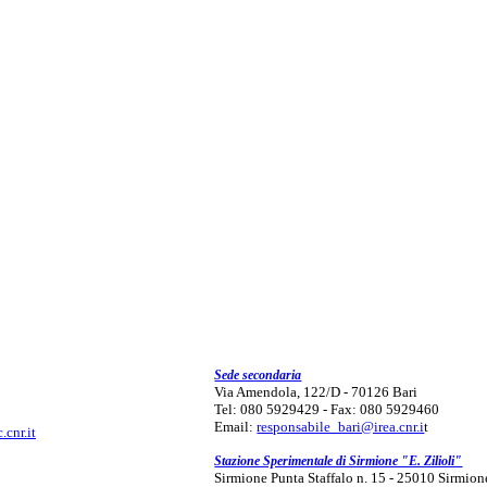
Sede secondaria
Via Amendola, 122/D - 70126 Bari
Tel: 080 5929429 - Fax: 080 5929460
Email:
responsabile_bari@irea.cnr.i
t
.cnr.it
Stazione Sperimentale di Sirmione "E. Zilioli"
Sirmione Punta Staffalo n. 15 - 25010 Sirmion