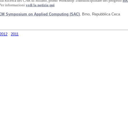
lla Ricerca del CNR di Milano, primo Workshop Transdisciplinare del progetto
BRI
er informazioni
vedi la notizia qui
CM Symposium on Applied Computing (SAC)
, Brno, Repubblica Ceca
2012
2011