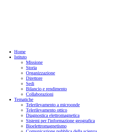
27-
28
febbraio,
parte
LA
SICUREZZA
ALIMENTARE
E
LE
RISORSE
AMBIENTALI
Home
CON
IL
Istituto
CNR,
Missione
un'iniziativa
Storia
in
Organizzazione
cui
Direttore
i
ricercatori
Sedi
dell'IREA
Bilancio e rendimento
CNR
Collaborazioni
e
Tematiche
di
Telerilevamento a microonde
altri
istituti
Telerilevamento ottico
milanesi
Diagnostica elettromagnetica
incontrano
Sistemi per l'informazione geografica
il
Bioelettromagnetismo
pubblico
Comunicazione pubblica della scienza
al