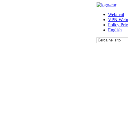
Webmail
VPN Webm
Policy Pri
English