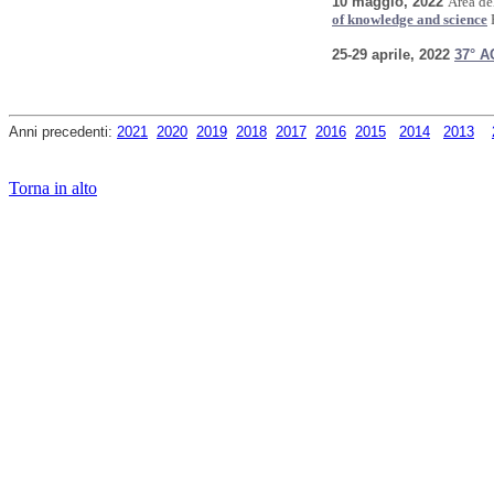
10 maggio, 2022
Area de
of knowledge and science
P
25-29 aprile, 2022
37° A
Anni precedenti:
2021
2020
2019
2018
2017
2016
2015
2014
2013
Torna in alto