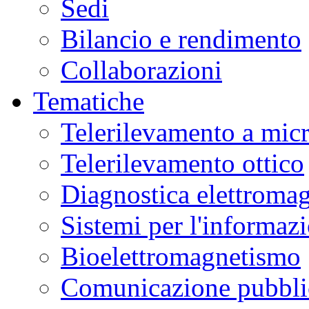
Sedi
Museo
Scienza
Bilancio e rendimento
e
Tecnologia
L.
Collaborazioni
Da
Vinci
in
Tematiche
laboratori
interattivi
di
Telerilevamento a mic
alimentazione,
biotecnologie,
genetica,
Telerilevamento ottico
materiali.
Ulteriori
informazioni
qui
.
Diagnostica elettromag
Sistemi per l'informaz
Bioelettromagnetismo
Comunicazione pubblic