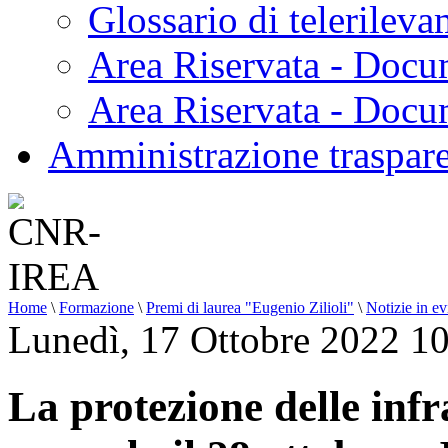
Glossario di telerilev
Area Riservata - Docu
Area Riservata - Doc
Amministrazione traspar
Home
\
Formazione
\
Premi di laurea "Eugenio Zilioli"
\
Notizie in e
Lunedì, 17 Ottobre 2022 1
La protezione delle infr