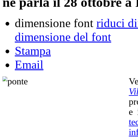
ne parla il 28 ottobre a
dimensione font
riduci d
dimensione del font
Stampa
Email
Ve
Vi
pr
e 
t
in