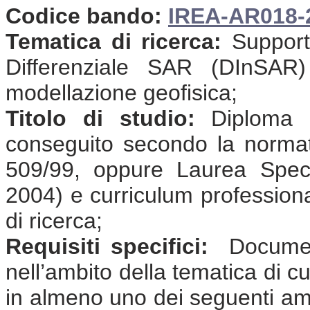
Codice bando:
I
REA-AR018-
Tematica di ricerca:
Supporto
Differenziale SAR (DInSAR)
modellazione geofisica;
Titolo di studio:
Diploma d
conseguito secondo la normat
509/99, oppure Laurea Speci
2004) e curriculum professional
di ricerca;
Requisiti specifici:
Document
nell’ambito della tematica di cu
in almeno uno dei seguenti ambi