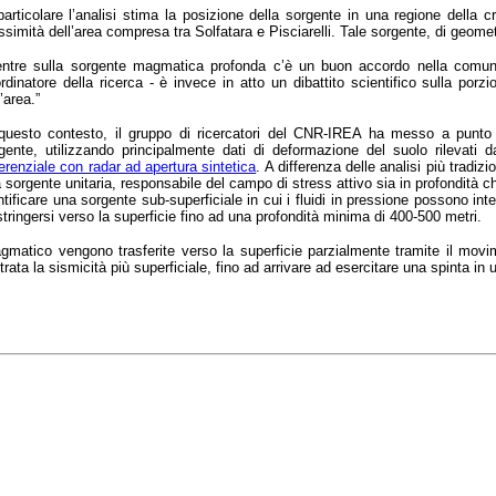
particolare l’analisi stima la posizione della sorgente in una regione della
ssimità dell’area compresa tra Solfatara e Pisciarelli. Tale sorgente, di geomet
ntre sulla sorgente magmatica profonda c’è un buon accordo nella comuni
rdinatore della ricerca - è invece in atto un dibattito scientifico sulla por
l’area.”
questo contesto, il gruppo di ricercatori del CNR-IREA ha messo a punto 
gente, utilizzando principalmente dati di deformazione del suolo rilevati da
ferenziale con radar ad apertura sintetica
. A differenza delle analisi più tradiz
 sorgente unitaria, responsabile del campo di stress attivo sia in profondità che
ntificare una sorgente sub-superficiale in cui i fluidi in pressione possono inte
tringersi verso la superficie fino ad una profondità minima di 400-500 metri.
matico vengono trasferite verso la superficie parzialmente tramite il movime
strata la sismicità più superficiale, fino ad arrivare ad esercitare una spinta i