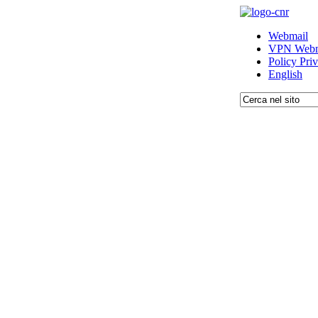
Webmail
VPN Webm
Policy Pri
English