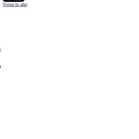
Torna in alto
i
a