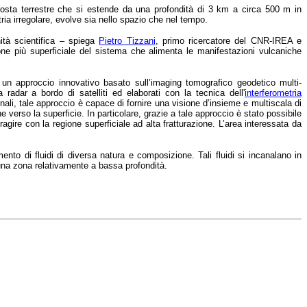
 crosta terrestre che si estende da una profondità di 3 km a circa 500 m in
ria irregolare, evolve sia nello spazio che nel tempo.
tà scientifica – spiega
Pietro Tizzani
, primo ricercatore del CNR-IREA e
zione più superficiale del sistema che alimenta le manifestazioni vulcaniche
un approccio innovativo basato sull’imaging tomografico geodetico multi-
 radar a bordo di satelliti ed elaborati con la tecnica dell'
interferometria
ionali, tale approccio è capace di fornire una visione d’insieme e multiscala di
 verso la superficie. In particolare, grazie a tale approccio è stato possibile
ragire con la regione superficiale ad alta fratturazione. L’area interessata da
nto di fluidi di diversa natura e composizione. Tali fluidi si incanalano in
n una zona relativamente a bassa profondità.