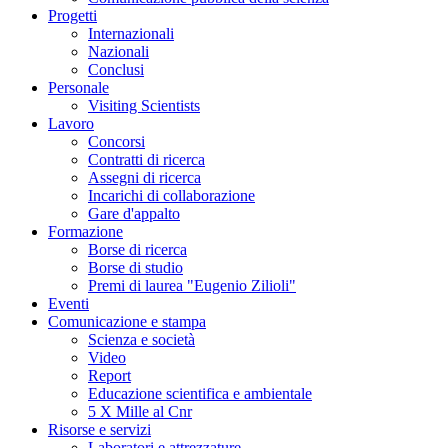
Progetti
Internazionali
Nazionali
Conclusi
Personale
Visiting Scientists
Lavoro
Concorsi
Contratti di ricerca
Assegni di ricerca
Incarichi di collaborazione
Gare d'appalto
Formazione
Borse di ricerca
Borse di studio
Premi di laurea "Eugenio Zilioli"
Eventi
Comunicazione e stampa
Scienza e società
Video
Report
Educazione scientifica e ambientale
5 X Mille al Cnr
Risorse e servizi
Laboratori e attrezzature