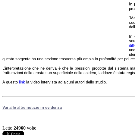
In 
pro
“Me
coo
del
In 
sor
dif
una
ide
questa sorgente ha una sezione trasversa più ampia in profondità per poi res
L’interpretazione che ne deriva è che le pressioni prodotte dal sistema mag
fratturazioni della crosta sub-superficiale della caldera, laddove è stata regi
A questo
link
la video intervista ad alcuni autori dello studio.
Vai alle altre notizie in evidenza
Letto
24960
volte