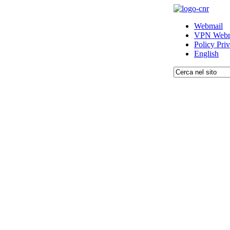
Webmail
VPN Webm
Policy Pri
English