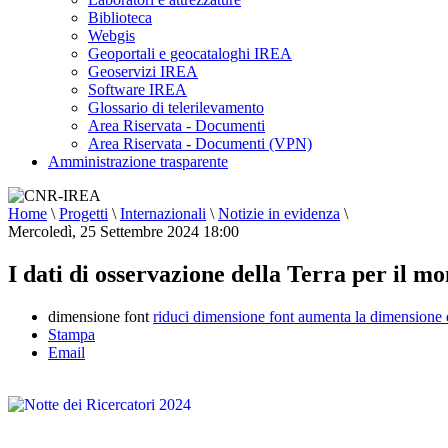
Biblioteca
Webgis
Geoportali e geocataloghi IREA
Geoservizi IREA
Software IREA
Glossario di telerilevamento
Area Riservata - Documenti
Area Riservata - Documenti (VPN)
Amministrazione trasparente
Home
\
Progetti
\
Internazionali
\
Notizie in evidenza
\
Mercoledì, 25 Settembre 2024 18:00
I dati di osservazione della Terra per il 
dimensione font
riduci dimensione font
aumenta la dimensione 
Stampa
Email