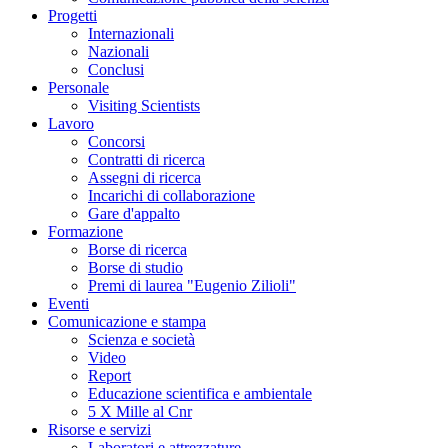
Progetti
Internazionali
Nazionali
Conclusi
Personale
Visiting Scientists
Lavoro
Concorsi
Contratti di ricerca
Assegni di ricerca
Incarichi di collaborazione
Gare d'appalto
Formazione
Borse di ricerca
Borse di studio
Premi di laurea "Eugenio Zilioli"
Eventi
Comunicazione e stampa
Scienza e società
Video
Report
Educazione scientifica e ambientale
5 X Mille al Cnr
Risorse e servizi
Laboratori e attrezzature