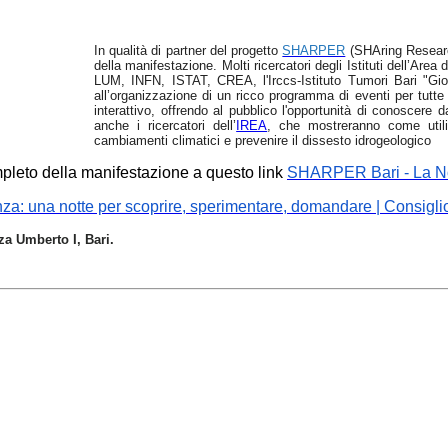
I
n qualità di partner del progetto
SHARPER
(
SHAring Researc
della manifestazione. Molti ricercatori degli Istituti dell’Are
LUM, INFN, ISTAT, CREA, l'Irccs-Istituto Tumori Bari "Gio
all’organizzazione di un ricco programma di eventi per tutte 
interattivo, offrendo al pubblico l'opportunità di conoscere 
anche i ricercatori dell’
IREA
, che
mostreranno come utiliz
cambiamenti climatici e prevenire il dissesto idrogeologico
pleto della manifestazione a questo link
SHARPER Bari - La Not
ienza: una notte per scoprire, sperimentare, domandare | Consigl
za Umberto I, Bari.