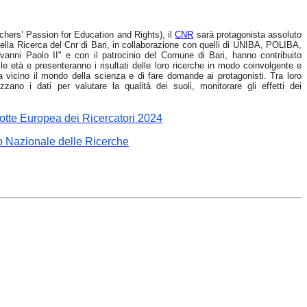
hers’ Passion for Education and Rights)
, il
CNR
sarà protagonista assoluto
a della Ricerca del Cnr di Bari, in collaborazione con quelli di UNIBA, POLIBA,
vanni Paolo II" e con il patrocinio del Comune di Bari, hanno contribuito
le età e presenteranno i risultati delle loro ricerche in modo coinvolgente e
da vicino il mondo della scienza e di fare domande ai protagonisti. Tra loro
zano i dati per valutare la qualità dei suoli, monitorare gli effetti dei
te Europea dei Ricercatori 2024
io Nazionale delle Ricerche