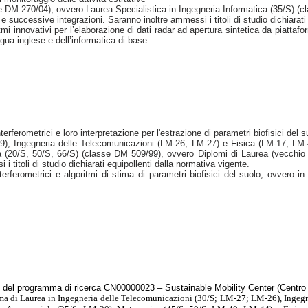
e DM 270/04); ovvero Laurea Specialistica in Ingegneria Informatica (35/S) (
 e successive integrazioni. Saranno inoltre ammessi i titoli di studio dichiarat
i innovativi per l’elaborazione di dati radar ad apertura sintetica da piattafo
ngua inglese e dell’informatica di base.
erferometrici e loro interpretazione per l'estrazione di parametri biofisici del s
29), Ingegneria delle Telecomunicazioni (LM-26, LM-27) e Fisica (LM-17, LM
ca (20/S, 50/S, 66/S) (classe DM 509/99), ovvero Diplomi di Laurea (vecchio o
 titoli di studio dichiarati equipollenti dalla normativa vigente.
erometrici e algoritmi di stima di parametri biofisici del suolo; ovvero in p
mbito del programma di ricerca CN00000023 – Sustainable Mobility Center (Cen
ma di Laurea in Ingegneria delle Telecomunicazioni (30/S; LM-27; LM-26), Ingegn