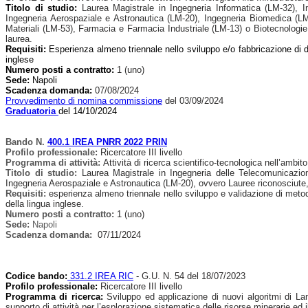
Titolo di studio:
Laurea Magistrale in Ingegneria Informatica (LM-32), I
Ingegneria Aerospaziale e Astronautica (LM-20), Ingegneria Biomedica (LM
Materiali (LM-53), Farmacia e Farmacia Industriale (LM-13) o Biotecnologie 
laurea.
Requisiti:
Esperienza almeno triennale nello sviluppo e/o fabbricazione di dis
inglese
Numero posti a contratto:
1 (uno)
Sede:
Napoli
Scadenza domanda:
07/08/2024
Provvedimento di nomina commissione
del 03/09/2024
Graduatoria
del 14/10/2024
Bando N.
400.1 IREA PNRR 2022 PRIN
Profilo professionale:
Ricercatore III livello
Programma di attività:
Attività di ricerca scientifico-tecnologica nell’
Titolo di studio:
Laurea Magistrale in Ingegneria delle Telecomunicazion
Ingegneria Aerospaziale e Astronautica (LM-20), ovvero Lauree riconosciute, a
Requisiti:
esperienza almeno triennale nello sviluppo e validazione di metod
della lingua inglese.
Numero posti a contratto:
1 (uno)
Sede:
Napoli
Scadenza domanda:
07/11/2024
Codice bando:
331.2 IREA RIC
-
G.U. N. 54 del 18/07/2023
Profilo professionale:
Ricercatore III livello
Programma di ricerca:
Sviluppo ed applicazione di nuovi algoritmi di La
supporto di attività per l’esplorazione sistematica delle risorse minerarie ed i