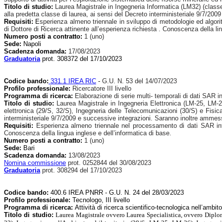
Titolo di studio:
Laurea Magistrale in Ingegneria Informatica (LM32) (class
alla predetta classe di laurea, ai sensi del Decreto interministeriale 9/7/2009
Requisiti:
E
sperienza almeno triennale in sviluppo di metodologie ed algoritm
di Dottore di Ricerca attinente all’esperienza richiesta . Conoscenza della li
Numero posti a contratto:
1 (uno)
Sede:
Napoli
Scadenza domanda:
17/08/2023
Graduatoria
prot. 308372 del 17/10/2023
Codice bando:
331.1 IREA RIC
-
G.U. N. 53 del 14/07/2023
Profilo professionale:
Ricercatore III livello
Programma di ricerca:
Elaborazione di serie multi- temporali di dati SAR int
Titolo di studio:
Laurea Magistrale in Ingegneria Elettronica (LM-25, LM-
elettronica (29/S, 32/S), Ingegneria delle Telecomunicazioni (30/S) e Fisi
interministeriale 9/7/2009 e successive integrazioni. Saranno inoltre ammessi i
Requisiti:
Esperienza almeno triennale nel processamento di dati SAR interf
Conoscenza della lingua inglese e dell’informatica di base.
Numero posti a contratto:
1 (uno)
Sede:
Bari
Scadenza domanda:
13/08/2023
Nomina commissione
prot. 0252844 del 30/08/2023
Graduatoria
prot. 308294 del 17/10/2023
Codice bando:
400.6 IREA PNRR
- G.U. N. 24 del 28/03/2023
Profilo professionale:
Tecnologo, III livello
Programma di ricerca:
Attività di ricerca scientifico-tecnologica nell’a
Titolo di studio:
Laurea Magistrale ovvero Laurea Specialistica, ovvero Diplo