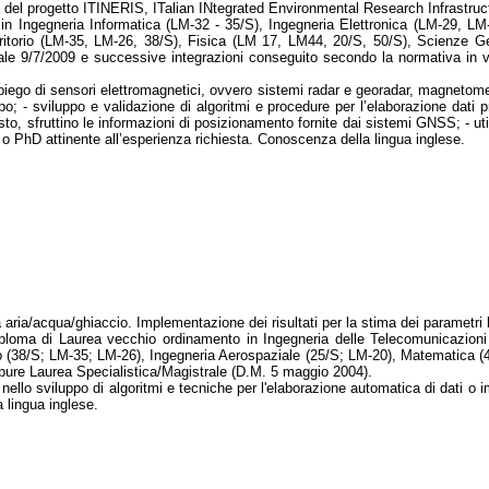
ito del progetto ITINERIS, ITalian INtegrated Environmental Research Infrastr
in Ingegneria Informatica (LM-32 - 35/S), Ingegneria Elettronica (LM-29, LM
erritorio (LM-35, LM-26, 38/S), Fisica (LM 17, LM44, 20/S, 50/S), Scienze 
eriale 9/7/2009 e successive integrazioni conseguito secondo la normativa in
iego di sensori elettromagnetici, ovvero sistemi radar e georadar, magnetometri
; - sviluppo e validazione di algoritmi e procedure per l’elaborazione dati p
sto, sfruttino le informazioni di posizionamento fornite dai sistemi GNSS; - util
 o PhD attinente all’esperienza richiesta. Conoscenza della lingua inglese.
 aria/acqua/ghiaccio. Implementazione dei risultati per la stima dei parametri bi
Diploma di Laurea vecchio ordinamento in Ingegneria delle Telecomunicazioni
orio (38/S; LM-35; LM-26), Ingegneria Aerospaziale (25/S; LM-20), Matematica
pure Laurea Specialistica/Magistrale (D.M. 5 maggio 2004).
ello sviluppo di algoritmi e tecniche per l'elaborazione automatica di dati o 
 lingua inglese.