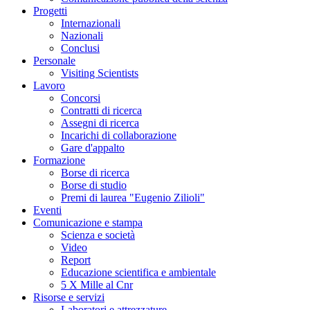
Progetti
Internazionali
Nazionali
Conclusi
Personale
Visiting Scientists
Lavoro
Concorsi
Contratti di ricerca
Assegni di ricerca
Incarichi di collaborazione
Gare d'appalto
Formazione
Borse di ricerca
Borse di studio
Premi di laurea "Eugenio Zilioli"
Eventi
Comunicazione e stampa
Scienza e società
Video
Report
Educazione scientifica e ambientale
5 X Mille al Cnr
Risorse e servizi
Laboratori e attrezzature