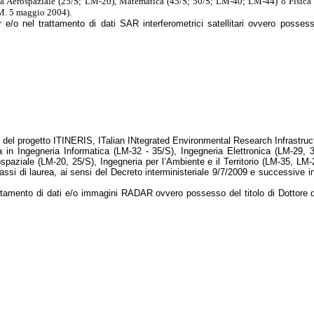
eria Aerospaziale (25/S; LM-20), Matematica (45/S; 50/S; LM-40; LM-44) o Fisi
.M. 5 maggio 2004).
 e/o nel trattamento di dati SAR interferometrici satellitari ovvero possess
bito del progetto ITINERIS, ITalian INtegrated Environmental Research Infrastr
a in Ingegneria Informatica (LM-32 - 35/S), Ingegneria Elettronica (LM-29,
spaziale (LM-20, 25/S), Ingegneria per l’Ambiente e il Territorio (LM-35, LM
ssi di laurea, ai sensi del Decreto interministeriale 9/7/2009 e successive 
trattamento di dati e/o immagini RADAR
ovvero possesso del titolo di Dottore 