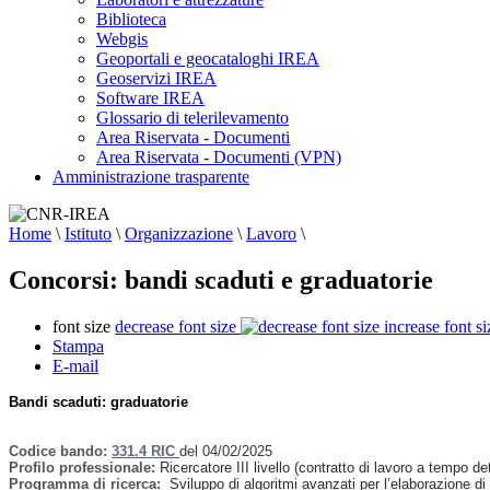
Biblioteca
Webgis
Geoportali e geocataloghi IREA
Geoservizi IREA
Software IREA
Glossario di telerilevamento
Area Riservata - Documenti
Area Riservata - Documenti (VPN)
Amministrazione trasparente
Home
\
Istituto
\
Organizzazione
\
Lavoro
\
Concorsi: bandi scaduti e graduatorie
font size
decrease font size
increase font si
Stampa
E-mail
Bandi scaduti: graduatorie
Codice bando:
331.4 RIC
del 04/02/2025
Profilo professionale:
Ricercatore III livello (contratto di lavoro a tempo d
Programma di ricerca:
Sviluppo di algoritmi avanzati per l’elaborazione di