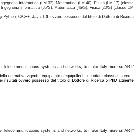
 Ingegneria informatica (LM-32), Matematica (LM-40), Fisica (LM-17) (classe
, Ingegneria informatica (35/S), Matematica (45/S), Fisica (20/S) (classe DM
aggi Python, C/C++, Java, IDL ovvero possesso del titolo di Dottore di Ricerca
uture Telecommunications systems and networks, to make Italy more smART”
la normativa vigente, equiparate o equipollenti alle citate classi di laurea.
dei risultati ovvero possesso del titolo di Dottore di Ricerca o PhD attinente
uture Telecommunications systems and networks, to make Italy more smART”