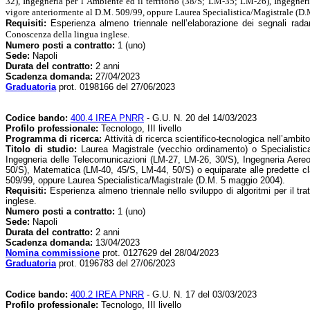
32), Ingegneria per l’Ambiente ed il territorio (38/S; LM-35; LM-26), Ingegn
vigore anteriormente al D.M. 509/99, oppure Laurea Specialistica/Magistrale (D
Requisiti:
Esperienza almeno triennale nell’elaborazione dei segnali radar
Conoscenza della lingua inglese.
Numero posti a contratto:
1 (uno)
Sede:
Napoli
Durata del contratto:
2 anni
Scadenza domanda:
27/04/2023
Graduatoria
prot. 0198166 del 27/06/2023
Codice bando:
400.4 IREA PNRR
- G.U. N. 20 del 14/03/2023
Profilo professionale:
Tecnologo, III livello
Programma di ricerca:
Attività di ricerca scientifico-tecnologica nell’am
Titolo di studio:
Laurea Magistrale (vecchio ordinamento) o Specialistic
Ingegneria delle Telecomunicazioni (LM-27, LM-26, 30/S), Ingegneria Aereo
50/S), Matematica (LM-40, 45/S, LM-44, 50/S) o equiparate alle predette cla
509/99, oppure Laurea Specialistica/Magistrale (D.M. 5 maggio 2004).
Requisiti:
Esperienza almeno triennale nello sviluppo di algoritmi per il 
inglese.
Numero posti a contratto:
1 (uno)
Sede:
Napoli
Durata del contratto:
2 anni
Scadenza domanda:
13/04/2023
Nomina commissione
prot. 0127629 del 28/04/2023
Graduatoria
prot. 0196783 del 27/06/2023
Codice bando:
400.2 IREA PNRR
- G.U. N. 17 del 03/03/2023
Profilo professionale:
Tecnologo, III livello