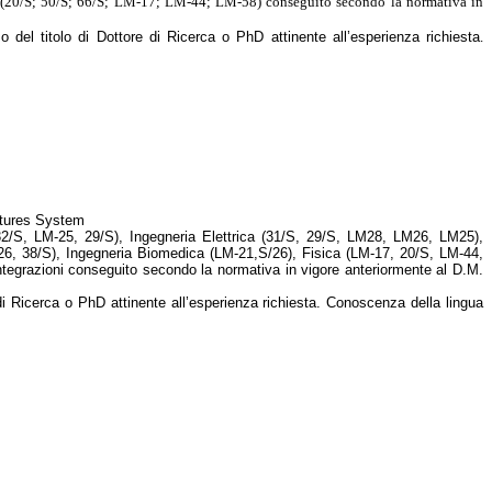
ca (20/S; 50/S; 66/S; LM-17; LM-44; LM-58) conseguito secondo la normativa in
o del titolo di Dottore di Ricerca o PhD attinente all’esperienza richiesta
.
uctures System
 32/S, LM-25, 29/S), Ingegneria Elettrica (31/S, 29/S, LM28, LM26, LM25),
-26, 38/S), Ingegneria Biomedica (LM-21,S/26), Fisica (LM-17, 20/S, LM-44,
integrazioni conseguito secondo la normativa in vigore anteriormente al D.M.
di Ricerca o PhD attinente all’esperienza richiesta. Conoscenza della lingua