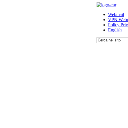
Webmail
VPN Webm
Policy Pri
English