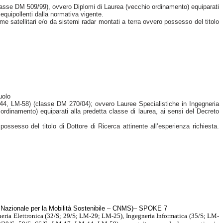
classe DM 509/99), ovvero Diplomi di Laurea (vecchio ordinamento) equiparati
i equipollenti dalla normativa vigente.
rme satellitari e/o da sistemi radar montati a terra ovvero possesso del titolo
uolo
-44, LM-58) (classe DM 270/04); ovvero Lauree Specialistiche in Ingegneria
rdinamento) equiparati alla predetta classe di laurea, ai sensi del Decreto
ossesso del titolo di Dottore di Ricerca attinente all’esperienza richiesta.
tro Nazionale per la Mobilità Sostenibile – CNMS)– SPOKE 7
eria Elettronica (32/S; 29/S; LM-29; LM-25), Ingegneria Informatica (35/S; LM-