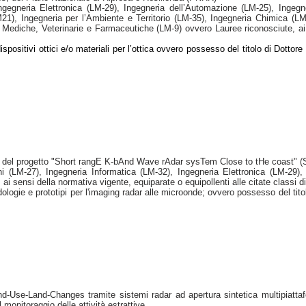
ngegneria Elettronica (LM-29), Ingegneria dell’Automazione (LM-25), Ingegn
21), Ingegneria per l’Ambiente e Territorio (LM-35), Ingegneria Chimica (L
Mediche, Veterinarie e Farmaceutiche (LM-9) ovvero Lauree riconosciute, ai se
positivi ottici e/o materiali per l’ottica ovvero possesso del titolo di Dottor
ambito del progetto "Short rangE K-bAnd Wave rAdar sysTem Close to tHe coas
i (LM-27), Ingegneria Informatica (LM-32), Ingegneria Elettronica (LM-29),
i sensi della normativa vigente, equiparate o equipollenti alle citate classi di
ologie e prototipi per l'imaging radar alle microonde; ovvero possesso del tito
nd-Use-Land-Changes tramite sistemi radar ad apertura sintetica multipiatta
l monitoraggio delle attività estrattive