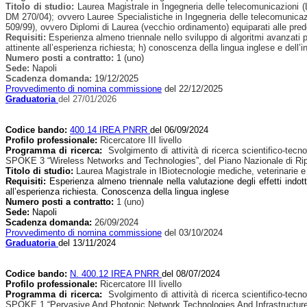
Titolo di studio:
Laurea Magistrale in Ingegneria delle telecomunicazioni 
DM 270/04); ovvero Lauree Specialistiche in Ingegneria delle telecomunicazi
509/99), ovvero Diplomi di Laurea (vecchio ordinamento) equiparati alle prede
Requisiti:
Esperienza almeno triennale nello sviluppo di algoritmi avanzati p
attinente all’esperienza richiesta; h) conoscenza della lingua inglese e dell’
Numero posti a contratto:
1 (uno)
Sede:
Napoli
Scadenza domanda:
19/12/2025
Provvedimento di nomina commissione
del 22/12/2025
Graduatoria
del 27/01/2026
Codice bando:
400.14 IREA PNRR
del 06/09/2024
Profilo professionale:
Ricercatore III livello
Programma di ricerca:
Svolgimento di attività di ricerca scientifico-t
SPOKE 3 “Wireless Networks and Technologies”, del Piano Nazionale di Ri
Titolo di studio:
Laurea Magistrale in IBiotecnologie mediche, veterinarie e 
Requisiti:
Esperienza almeno triennale nella valutazione degli effetti indotti
all’esperienza richiesta. Conoscenza della lingua inglese
Numero posti a contratto:
1 (uno)
Sede:
Napoli
Scadenza domanda:
26/09/2024
Provvedimento di nomina commissione
del 03/10/2024
Graduatoria
del 13/11/2024
Codice bando:
N. 400.12 IREA PNRR
del 08/07/2024
Profilo professionale:
Ricercatore III livello
Programma di ricerca:
Svolgimento di attività di ricerca scientifico-t
SPOKE 1 “Pervasive And Photonic Network Technologies And Infrastructures