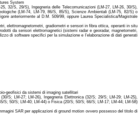
uctures System
-25, 32/S, 29/S), Ingegneria delle Telecomunicazioni (LM-27, LM-26, 30/S),
Geologiche (LM-74, LM-79, 86/S, 85/S), Scienze Ambientali (LM-75, 82/S) o
 vigore anteriormente al D.M. 509/99, oppure Laurea Specialistica/Magistrale
, elettromagnetometri, gradiometri e sensori in fibra ottica, operanti in situ
rodotti da sensori elettromagnetici (sistemi radar e georadar, magnetometri,
izzo di software specifici per la simulazione e l’elaborazione di dati generati
o-geofisici da sistemi di imaging satellitari
 (30/S; LM-27; LM-26), Ingegneria Elettronica (32/S; 29/S; LM-29; LM-25),
 (45/S; 50/S; LM-40; LM-44) o Fisica (20/S; 50/S; 66/S; LM-17; LM-44; LM-58)
immagini SAR per applicazioni di ground motion ovvero possesso del titolo di