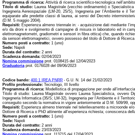
Programma di ricerca:
Attività di ricerca scientifico-tecnologica nell’amb
Titolo di studio:
Laurea Magistrale (vecchio ordinamento) o Specialistica 
Ingegneria Aereospaziale (LM-20, 25/S), Ingegneria per l’Ambiente e il T
equiparate alle predette classi di laurea, ai sensi del Decreto interminist
(D.M. 5 maggio 2004).
Requisiti:
Esperienza almeno triennale in: - acquisizione dati mediante l’imp
e/o da droni e svolgimento di campagne di misura in laboratorio ed in campo
elettromagnetometri, gradiometri e sensori in fibra ottica) che, quando richie
da sensori elettromagnetici, ovvero possesso del titolo di Dottore di Ricerca
Numero posti a contratto:
1 (uno)
Sede:
Napoli
Durata del contratto:
2 anni
Scadenza domanda:
02/04/2023
Nomina commissione
prot. 0108415 del 12/04/2023
Graduatoria
prot. 0176028 del 09/06/2023
Codice bando:
400.1 IREA PNRR
- G.U. N. 14 del 21/02/2023
Profilo professionale:
Tecnologo, III livello
Programma di ricerca:
Modellistica di propagazione per onde all’interfaccia
Titolo di studio: Laurea Magistrale ovvero Laurea Specialistica, ovvero 
Ingegneria Informatica (35/S; LM-32), Ingegneria per l’Ambiente e il Territ
conseguito secondo la normativa in vigore anteriormente al D.M. 509/99, op
Requisiti:
Esperienza almeno triennale nel telerilevamento a microonde e/o n
Dottore di Ricerca o PhD attinente all’esperienza richiesta; conoscenza della
Numero posti a contratto:
1 (uno)
Sede:
Napoli
Durata del contratto:
2 anni
S
cadenza domanda:
23/03/2023
Nomina commissione
prot. 113715 del 17/04/2023