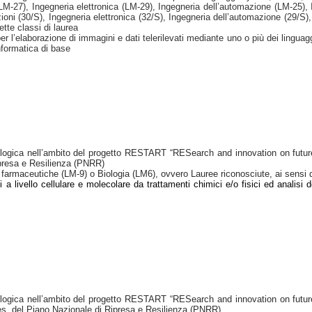
(LM-27), Ingegneria elettronica (LM-29), Ingegneria dell’automazione (LM-25),
oni (30/S), Ingegneria elettronica (32/S), Ingegneria dell’automazione (29/S)
tte classi di laurea
er l’elaborazione di immagini e dati telerilevati mediante uno o più dei lingu
informatica di base
ecnologica nell’ambito del progetto RESTART “RESearch and innovation on f
presa e Resilienza (PNRR)
farmaceutiche (LM-9) o Biologia (LM6), ovvero Lauree riconosciute, ai sensi del
 a livello cellulare e molecolare da trattamenti chimici e/o fisici ed analisi 
ecnologica nell’ambito del progetto RESTART “RESearch and innovation on f
, del Piano Nazionale di Ripresa e Resilienza (PNRR)