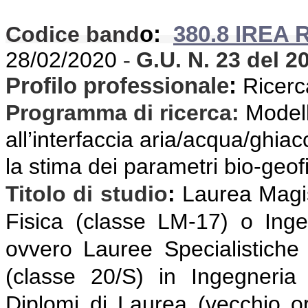
Codice band
o:
380.8 IREA 
28/02/2020
G.U. N. 23
del 2
-
Profilo professionale
:
Ricerca
Programma di ricerca
:
Modell
all’interfaccia aria/acqua/ghiac
la stima dei parametri bio-geofi
Titolo di studio
:
Laurea Magis
Fisica (classe LM-17) o Ing
ovvero Lauree Specialistiche
(classe 20/S) in Ingegneria
Diplomi di Laurea (vecchio or