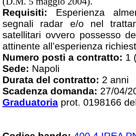
(D.M. 5 maggio 2004).
Requisiti:
Esperienza almen
segnali radar e/o nel tratta
satellitari ovvero possesso de
attinente all’esperienza richies
Numero posti a contratto:
1 
Sede:
Napoli
Durata del contratto:
2 anni
Scadenza domanda:
27/04/2
Graduatoria
prot. 0198166 de
Codice bando:
400.4 IREA 