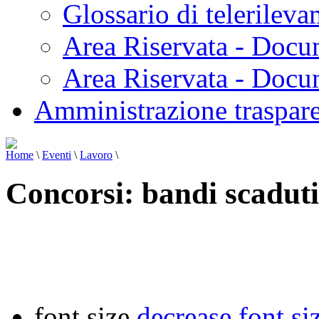
Glossario di telerilev
Area Riservata - Docu
Area Riservata - Doc
Amministrazione traspar
Home
\
Eventi
\
Lavoro
\
Concorsi: bandi scaduti
font size
decrease font si