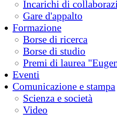
Incarichi di collaboraz
sismica
ordinaria
e
Gare d'appalto
delle
emissioni
di
Formazione
gas,
tipici
di
Borse di ricerca
questa
fase
di
Borse di studio
attività.
Studi
condotti
Premi di laurea "Eugen
in
altri
contesti
Eventi
vulcanici
hanno
associato
Comunicazione e stampa
gli
sciami
sismici
Scienza e società
burst-
like
a
Video
esplosioni
freatiche
e