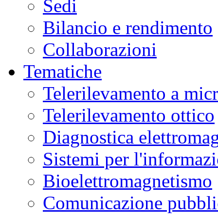
Sedi
peculiari
ai
Campi
Bilancio e rendimento
Flegrei,
fornendo
nuove
Collaborazioni
chiavi
di
lettura
Tematiche
sulla
dinamica
del
Telerilevamento a mic
vulcano.
La
ricerca
Telerilevamento ottico
è
stata
pubblicata
Diagnostica elettromag
sulla
rivista
Nature
Communications
.
Sistemi per l'informaz
Dal
2021
Bioelettromagnetismo
si
è
registrato
Comunicazione pubblic
un
aumento
degli