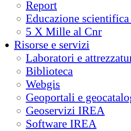
Report
a
fasi
critiche
Educazione scientifica
di
unrest
(agitazione).
5 X Mille al Cnr
Questo
suggerisce
che
Risorse e servizi
i
fenomeni
sismici
Laboratori e attrezzatu
osservati
potrebbero
essere
Biblioteca
potenziali
indicatori
di
Webgis
cambiamenti
significativi
nelle
Geoportali e geocatal
condizioni
fisiche
del
Geoservizi IREA
sistema
idrotermale
della
Software IREA
caldera
flegrea.