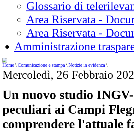
Glossario di telerilev
L'analisi
ha
localizzato
Area Riservata - Docu
queste
sequenze
nell’area
Area Riservata - Doc
del
principale
campo
Amministrazione traspar
idrotermale,
evidenziando
un’anomalia
geodetica
presso
Home
\
Comunicazione e stampa
\
Notizie in evidenza
\
il
Mercoledì, 26 Febbraio 20
Monte
Olibano,
dove
il
sollevamento
Un nuovo studio INGV-C
del
suolo
risulta
peculiari ai Campi Fleg
più
lento
rispetto
comprendere l'attuale fa
alle
zone
circostanti.