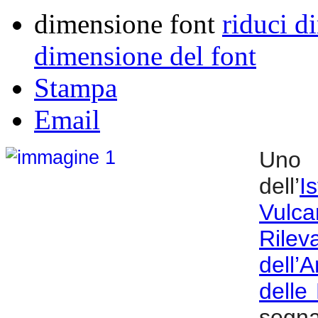
La
dimensione font
riduci d
ricerca
integra
approcci
dimensione del font
geofisici,
geochimici,
geodetici
Stampa
e
satellitari,
migliorando
Email
la
comprensione
del
vulcano
Uno 
e
contribuendo
dell’
I
al
monitoraggio
e
Vulca
alla
gestione
Ril
del
rischio
in
dell
un’area
densamente
delle
popolata.
segna