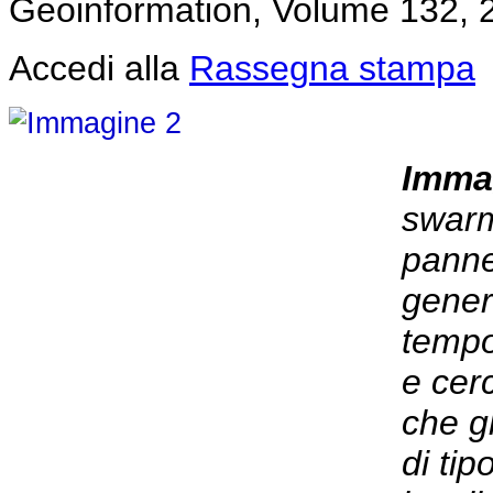
Geoinformation, Volume 132, 
Accedi alla
Rassegna stampa
Imma
swarm
panne
generi
tempo
e cer
che g
di ti