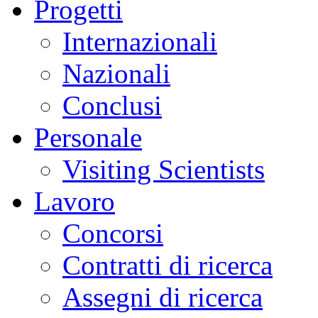
Progetti
sciami
sismici
burst-
Internazionali
like,
caratterizzati
da
Nazionali
sequenze
rapide
di
Conclusi
piccoli
terremoti,
difficili
Personale
da
distinguere
con
Visiting Scientists
le
tecniche
tradizionali.
Lavoro
Parallelamente,
si
è
Concorsi
osservata
un’accelerazione
dei
Contratti di ricerca
fenomeni
di
sollevamento
Assegni di ricerca
del
suolo,
dell’attività