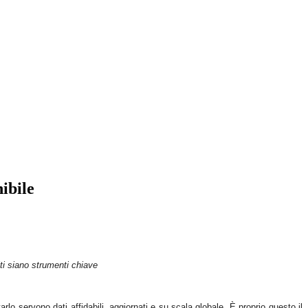
ibile
i siano strumenti chiave
rlo servono dati affidabili, aggiornati e su scala globale. È proprio questo il