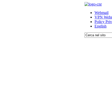
Webmail
VPN Webm
Policy Pri
English