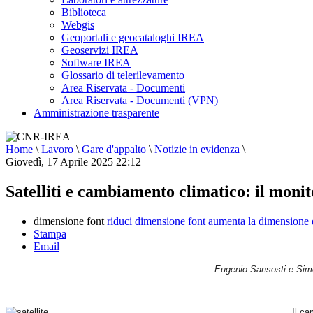
Biblioteca
Webgis
Geoportali e geocataloghi IREA
Geoservizi IREA
Software IREA
Glossario di telerilevamento
Area Riservata - Documenti
Area Riservata - Documenti (VPN)
Amministrazione trasparente
Home
\
Lavoro
\
Gare d'appalto
\
Notizie in evidenza
\
Giovedì, 17 Aprile 2025 22:12
Satelliti e cambiamento climatico: il monit
dimensione font
riduci dimensione font
aumenta la dimensione 
Stampa
Email
Eugenio Sansosti e Simo
Il ca