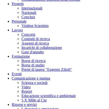
Progetti
Internazionali
Nazionali
Conclusi
Personale
Visiting Scientists
Lavoro
Concorsi
Contratti di ricerca
Assegni di ricerca
Incarichi di collaborazione
Gare d'appalto
Formazione
Borse di ricerca
Borse di studio
Premi di laurea "Eugenio Zilioli"
Eventi
Comunicazione e stampa
Scienza e società
Video
Report
Educazione scientifica e ambientale
5 X Mille al Cnr
Risorse e servizi
Laboratori e attrezzature