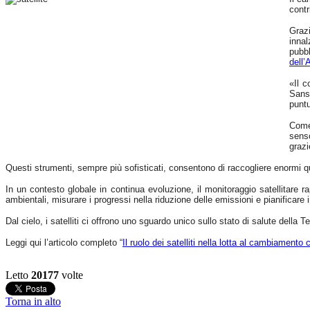
contr
Graz
innal
pubbl
dell
«Il c
Sanso
puntu
Come 
senso
grazi
Questi strumenti, sempre più sofisticati, consentono di raccogliere enormi qua
In un contesto globale in continua evoluzione, il monitoraggio satellitare 
ambientali, misurare i progressi nella riduzione delle emissioni e pianificare 
Dal cielo, i satelliti ci offrono uno sguardo unico sullo stato di salute della 
Leggi qui l’articolo completo “
Il ruolo dei satelliti nella lotta al cambiamento 
Letto
20177
volte
Torna in alto