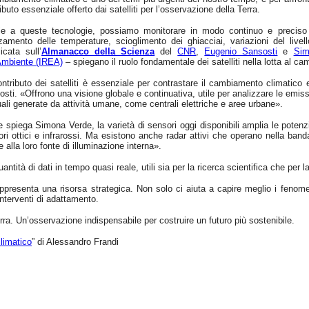
ibuto essenziale offerto dai satelliti per l’osservazione della Terra.
ie a queste tecnologie, possiamo monitorare in modo continuo e preciso il
zamento delle temperature, scioglimento dei ghiacciai, variazioni del livel
icata sull’
Almanacco della Scienza
del
CNR
,
Eugenio Sansosti
e
Sim
’Ambiente (IREA)
– spiegano il ruolo fondamentale dei satelliti nella lotta al c
ontributo dei satelliti è essenziale per contrastare il cambiamento climatico e
sti. «Offrono una visione globale e continuativa, utile per analizzare le emiss
ali generate da attività umane, come centrali elettriche e aree urbane».
spiega Simona Verde, la varietà di sensori oggi disponibili amplia le potenzia
ri ottici e infrarossi. Ma esistono anche radar attivi che operano nella ban
e alla loro fonte di illuminazione interna».
ntità di dati in tempo quasi reale, utili sia per la ricerca scientifica che per
rappresenta una risorsa strategica. Non solo ci aiuta a capire meglio i fenom
interventi di adattamento.
Terra. Un’osservazione indispensabile per costruire un futuro più sostenibile.
climatico
” di Alessandro Frandi