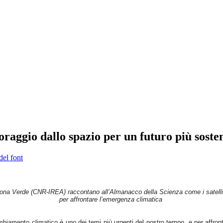
oraggio dallo spazio per un futuro più sosten
del font
na Verde (CNR-IREA) raccontano all’Almanacco della Scienza come i satellit
per affrontare l’emergenza climatica
mbiamento climatico è uno dei temi più urgenti del nostro tempo, e per affronta