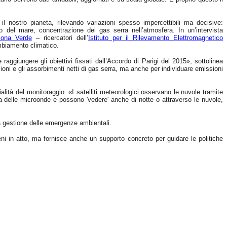
 nostro pianeta, rilevando variazioni spesso impercettibili ma decisive:
lo del mare, concentrazione dei gas serra nell’atmosfera. In un’intervista
ona Verde
– ricercatori dell’
Istituto per il Rilevamento Elettromagnetico
ambiamento climatico.
 raggiungere gli obiettivi fissati dall’Accordo di Parigi del 2015», sottolinea
ioni e gli assorbimenti netti di gas serra, ma anche per individuare emissioni
lità del monitoraggio: «I satelliti meteorologici osservano le nuvole tramite
da delle microonde e possono 'vedere' anche di notte o attraverso le nuvole,
 la gestione delle emergenze ambientali.
eni in atto, ma fornisce anche un supporto concreto per guidare le politiche