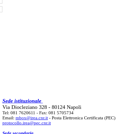
Sede istituzionale
Via Diocleziano 328 - 80124 Napoli
Tel: 081 7620611 - Fax: 081 5705734
Email:
mbox@irea.cnr.it
- Posta Elettronica Certificata (PEC)
protocollo.irea@pec.cnr.it
Sede secondaria