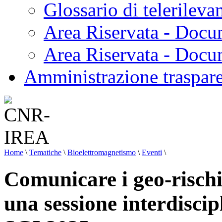
Glossario di telerilev
Area Riservata - Docu
Area Riservata - Doc
Amministrazione traspar
Home
\
Tematiche
\
Bioelettromagnetismo
\
Eventi
\
Comunicare i geo-rischi 
una sessione interdisci