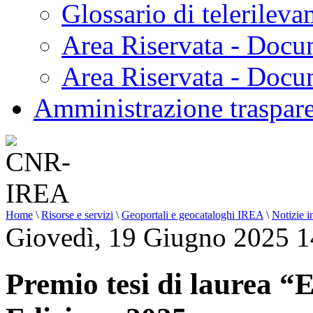
Glossario di telerilev
Area Riservata - Docu
Area Riservata - Doc
Amministrazione traspar
Home
\
Risorse e servizi
\
Geoportali e geocataloghi IREA
\
Notizie i
Giovedì, 19 Giugno 2025 1
Premio tesi di laurea “E