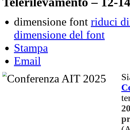
Telerilevamento – 12-1
dimensione font
riduci d
dimensione del font
Stampa
Email
S
C
t
2
pr
(