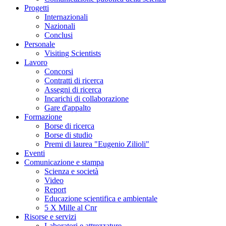
Progetti
Internazionali
Nazionali
Conclusi
Personale
Visiting Scientists
Lavoro
Concorsi
Contratti di ricerca
Assegni di ricerca
Incarichi di collaborazione
Gare d'appalto
Formazione
Borse di ricerca
Borse di studio
Premi di laurea "Eugenio Zilioli"
Eventi
Comunicazione e stampa
Scienza e società
Video
Report
Educazione scientifica e ambientale
5 X Mille al Cnr
Risorse e servizi
Laboratori e attrezzature