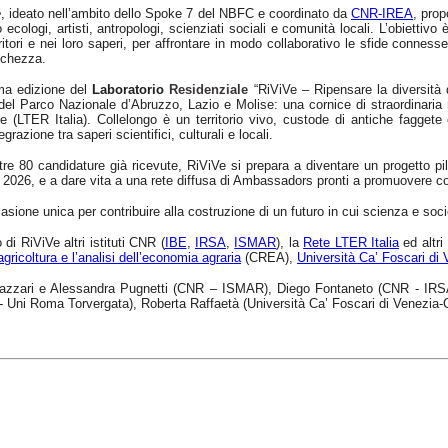
e
, ideato nell’ambito dello Spoke 7 del NBFC e coordinato da
CNR-IREA
, prop
 ecologi, artisti, antropologi, scienziati sociali e comunità locali. L’obiettiv
rritori e nei loro saperi, per affrontare in modo collaborativo le sfide conness
cchezza.
ma edizione del
Laboratorio
Residenziale
“RiViVe – Ripensare la diversità d
del Parco Nazionale d’Abruzzo, Lazio e Molise: una cornice di straordinaria
e (LTER Italia). Collelongo è un territorio vivo, custode di antiche faggete 
tegrazione tra saperi scientifici, culturali e locali.
tre 80 candidature già ricevute, RiViVe si prepara a diventare un progetto pil
l 2026, e a dare vita a una rete diffusa di Ambassadors pronti a promuovere c
asione unica per contribuire alla costruzione di un futuro in cui scienza e soc
i RiViVe altri istituti CNR (
IBE
,
IRSA
,
ISMAR
), la
Rete LTER Italia
ed altri
agricoltura e l’analisi dell’economia agraria
(CREA),
Università Ca’ Foscari di
zari e Alessandra Pugnetti (CNR – ISMAR), Diego Fontaneto (CNR - IRSA)
S - Uni Roma Torvergata), Roberta Raffaetà (Università Ca’ Foscari di Venez