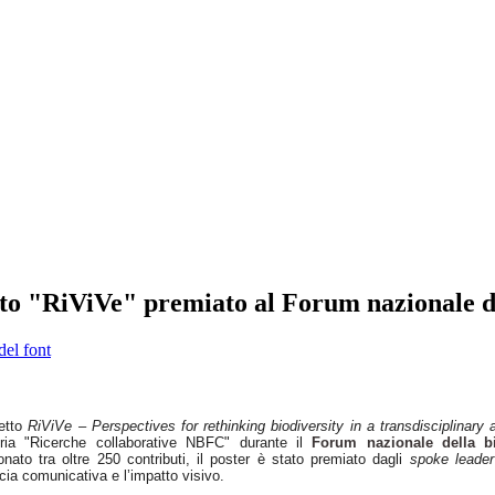
getto "RiViVe" premiato al Forum nazionale d
del font
getto
RiViVe – Perspectives for rethinking biodiversity in a transdisciplinary
ria "Ricerche collaborative NBFC" durante il
Forum nazionale della bi
onato tra oltre 250 contributi, il poster è stato premiato dagli
spoke leader
acia comunicativa e l’impatto visivo.