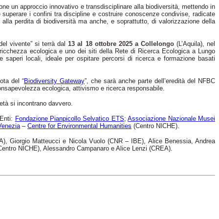
one un approccio innovativo e transdisciplinare alla biodiversità, mettendo in
o è superare i confini tra discipline e costruire conoscenze condivise, radicate
e alla perdita di biodiversità ma anche, e soprattutto, di valorizzazione della
el vivente” si terrà dal
13 al 18 ottobre 2025 a Collelongo
(L’Aquila), nel
 ricchezza ecologica e uno dei siti della Rete di Ricerca Ecologica a Lungo
e saperi locali, ideale per ospitare percorsi di ricerca e formazione basati
ota del “
Biodiversity Gateway
”, che sarà anche parte dell’eredità del NFBC
onsapevolezza ecologica, attivismo e ricerca responsabile.
ietà si incontrano davvero.
 Enti:
Fondazione Pianpicollo Selvatico ETS
;
Associazione Nazionale Musei
 Venezia
–
Centre for Environmental Humanities
(Centro NICHE).
, Giorgio Matteucci e Nicola Vuolo (CNR – IBE), Alice Benessia, Andrea
ia-Centro NICHE), Alessandro Campanaro e Alice Lenzi (CREA).