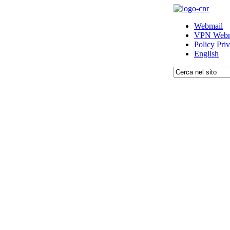
Webmail
VPN Webm
Policy Pri
English