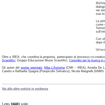
RiViV
dialogo
nei te
sua ri
La pri
cuore 
Termin
sull’in
Con ol
dopo i
Un’occ
Oltre a IREA, che coordina la proposta, partecipano al processo co-creativo d
Scientifici
; Gruppo Educazione Musei Scientifici;
Consiglio per la ricerca in 
Gli autori del
poster premiato
:
Alba L’Astorina
(CNR – IREA), Amelia De Laz
Caretto e Raffaella Spagna (Pianpicollo Selvatico), Nicola Margnelli (ANM
Vai alle altre notizie in evidenza
Letto
16681
volte