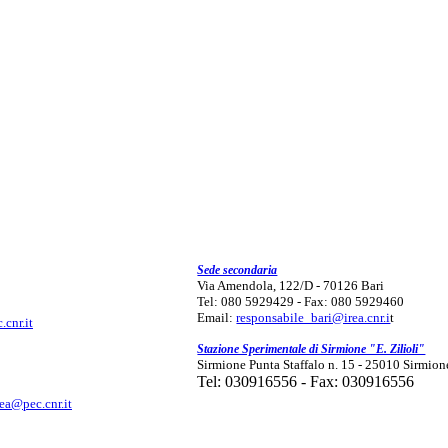
Sede secondaria
Via Amendola, 122/D - 70126 Bari
Tel: 080 5929429 - Fax: 080 5929460
Email:
responsabile_bari@irea.cnr.i
t
.cnr.it
Stazione Sperimentale di Sirmione "E. Zilioli"
Sirmione Punta Staffalo n. 15 - 25010 Sirmion
Tel: 030916556 - Fax: 030916556
rea@pec.cnr.it