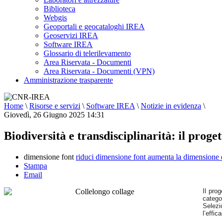
Biblioteca
Webgis
Geoportali e geocataloghi IREA
Geoservizi IREA
Software IREA
Glossario di telerilevamento
Area Riservata - Documenti
Area Riservata - Documenti (VPN)
Amministrazione trasparente
Home
\
Risorse e servizi
\
Software IREA
\
Notizie in evidenza
\
Giovedì, 26 Giugno 2025 14:31
Biodiversità e transdisciplinarità: il pro
dimensione font
riduci dimensione font
aumenta la dimensione 
Stampa
Email
Il pro
catego
Selezi
l’effic