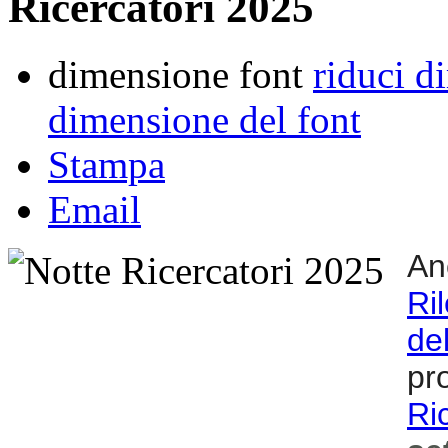
Ricercatori 2025
dimensione font
riduci d
dimensione del font
Stampa
Email
An
Ri
de
pr
Ri