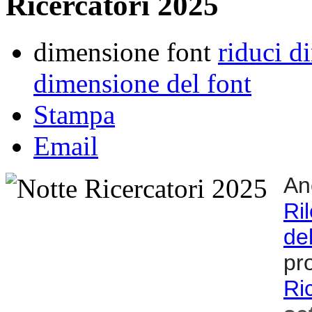
Ricercatori 2025
dimensione font
riduci d
dimensione del font
Stampa
Email
An
Ri
de
pr
Ri