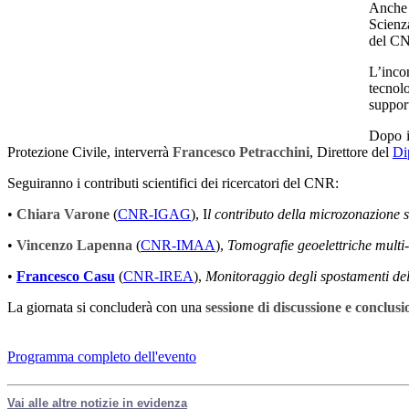
Anche 
Scienza
del CN
L’inco
tecnolo
support
Dopo 
Protezione Civile, interverrà
Francesco Petracchini
, Direttore del
Di
Seguiranno i contributi scientifici dei ricercatori del CNR:
•
Chiara Varone
(
CNR-IGAG
), I
l contributo della microzonazione 
•
Vincenzo Lapenna
(
CNR-IMAA
),
Tomografie geoelettriche multi-
•
Francesco Casu
(
CNR-IREA
),
Monitoraggio degli spostamenti del 
La giornata si concluderà con una
sessione di discussione e conclusi
Programma completo dell'evento
Vai alle altre notizie in evidenza