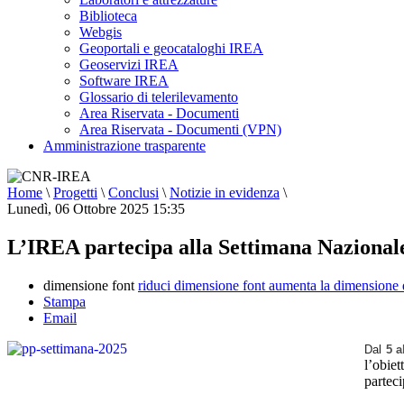
Biblioteca
Webgis
Geoportali e geocataloghi IREA
Geoservizi IREA
Software IREA
Glossario di telerilevamento
Area Riservata - Documenti
Area Riservata - Documenti (VPN)
Amministrazione trasparente
Home
\
Progetti
\
Conclusi
\
Notizie in evidenza
\
Lunedì, 06 Ottobre 2025 15:35
L’IREA partecipa alla Settimana Nazionale
dimensione font
riduci dimensione font
aumenta la dimensione 
Stampa
Email
Dal
5 a
l’obiet
parteci