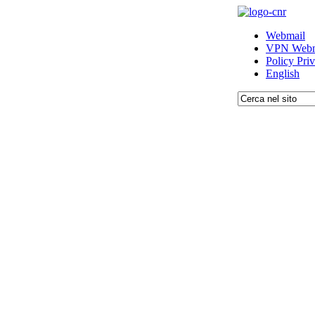
Webmail
VPN Webm
Policy Pri
English