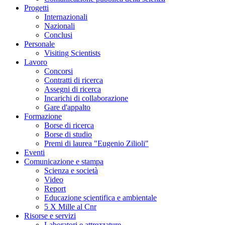
Progetti
Internazionali
Nazionali
Conclusi
Personale
Visiting Scientists
Lavoro
Concorsi
Contratti di ricerca
Assegni di ricerca
Incarichi di collaborazione
Gare d'appalto
Formazione
Borse di ricerca
Borse di studio
Premi di laurea "Eugenio Zilioli"
Eventi
Comunicazione e stampa
Scienza e società
Video
Report
Educazione scientifica e ambientale
5 X Mille al Cnr
Risorse e servizi
Laboratori e attrezzature