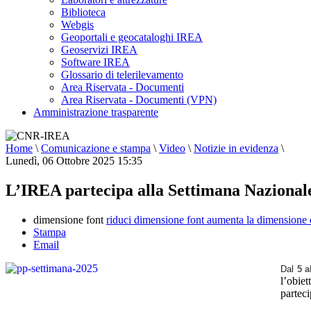
Biblioteca
Webgis
Geoportali e geocataloghi IREA
Geoservizi IREA
Software IREA
Glossario di telerilevamento
Area Riservata - Documenti
Area Riservata - Documenti (VPN)
Amministrazione trasparente
Home
\
Comunicazione e stampa
\
Video
\
Notizie in evidenza
\
Lunedì, 06 Ottobre 2025 15:35
L’IREA partecipa alla Settimana Nazionale
dimensione font
riduci dimensione font
aumenta la dimensione 
Stampa
Email
Dal
5 a
l’obiet
parteci