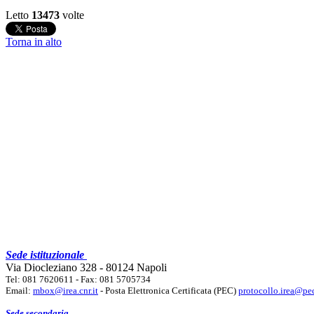
Letto
13473
volte
Torna in alto
Sede istituzionale
Via Diocleziano 328 - 80124 Napoli
Tel: 081 7620611 - Fax: 081 5705734
Email:
mbox@irea.cnr.it
- Posta Elettronica Certificata (PEC)
protocollo.irea@pec
Sede secondaria