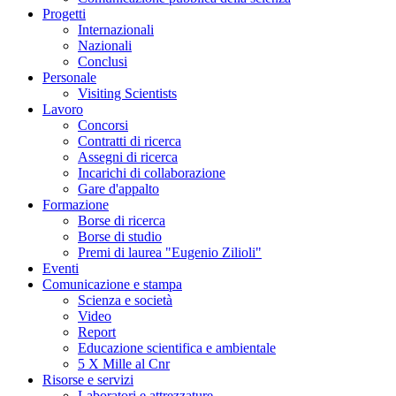
Progetti
Internazionali
Nazionali
Conclusi
Personale
Visiting Scientists
Lavoro
Concorsi
Contratti di ricerca
Assegni di ricerca
Incarichi di collaborazione
Gare d'appalto
Formazione
Borse di ricerca
Borse di studio
Premi di laurea "Eugenio Zilioli"
Eventi
Comunicazione e stampa
Scienza e società
Video
Report
Educazione scientifica e ambientale
5 X Mille al Cnr
Risorse e servizi
Laboratori e attrezzature