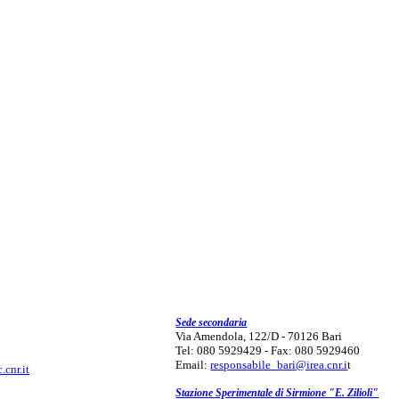
Sede secondaria
Via Amendola, 122/D - 70126 Bari
Tel: 080 5929429 - Fax: 080 5929460
Email:
responsabile_bari@irea.cnr.i
t
.cnr.it
Stazione Sperimentale di Sirmione "E. Zilioli"