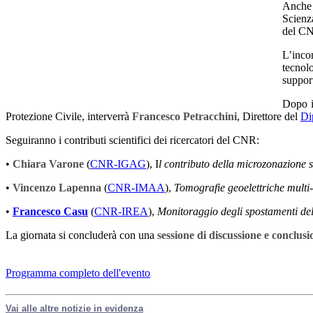
Anche 
Scienza
del CN
L’inco
tecnolo
support
Dopo 
Protezione Civile, interverrà
Francesco Petracchini
, Direttore del
Di
Seguiranno i contributi scientifici dei ricercatori del CNR:
•
Chiara Varone
(
CNR-IGAG
), I
l contributo della microzonazione 
•
Vincenzo Lapenna
(
CNR-IMAA
),
Tomografie geoelettriche multi-
•
Francesco Casu
(
CNR-IREA
),
Monitoraggio degli spostamenti del 
La giornata si concluderà con una
sessione di discussione e conclusi
Programma completo dell'evento
Vai alle altre notizie in evidenza