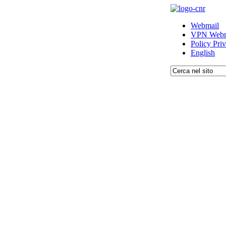
Webmail
VPN Webm
Policy Pri
English