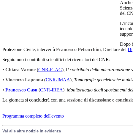
Anche 
Scienza
del CN
L’inco
tecnolo
support
Dopo 
Protezione Civile, interverrà
Francesco Petracchini
, Direttore del
Di
Seguiranno i contributi scientifici dei ricercatori del CNR:
•
Chiara Varone
(
CNR-IGAG
), I
l contributo della microzonazione 
•
Vincenzo Lapenna
(
CNR-IMAA
),
Tomografie geoelettriche multi-
•
Francesco Casu
(
CNR-IREA
),
Monitoraggio degli spostamenti del 
La giornata si concluderà con una
sessione di discussione e conclusi
Programma completo dell'evento
Vai alle altre notizie in evidenza