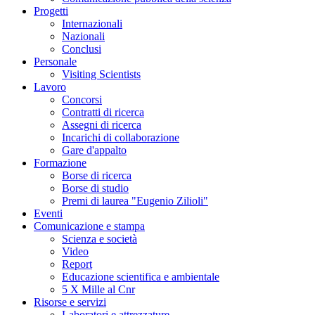
Progetti
Internazionali
Nazionali
Conclusi
Personale
Visiting Scientists
Lavoro
Concorsi
Contratti di ricerca
Assegni di ricerca
Incarichi di collaborazione
Gare d'appalto
Formazione
Borse di ricerca
Borse di studio
Premi di laurea "Eugenio Zilioli"
Eventi
Comunicazione e stampa
Scienza e società
Video
Report
Educazione scientifica e ambientale
5 X Mille al Cnr
Risorse e servizi
Laboratori e attrezzature