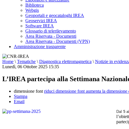
Biblioteca
Webgis
Geoportali e geocataloghi IREA
Geoservizi IREA
Software IREA
Glossario di telerilevamento
Area Riservata - Documenti
Area Riservata - Documenti (VPN)
Amministrazione trasparente
Home
\
Tematiche
\
Diagnostica elettromagnetica
\
Notizie in evidenz
Lunedì, 06 Ottobre 2025 15:35
L’IREA partecipa alla Settimana Nazionale
dimensione font
riduci dimensione font
aumenta la dimensione 
Stampa
Email
Dal
5 a
l’obiet
parteci