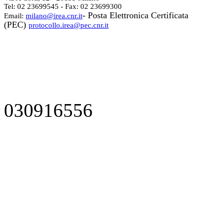
Tel: 02 23699545 - Fax: 02 23699300
- Posta Elettronica Certificata
Email:
milano@irea.cnr.it
(PEC)
protocollo.irea@pec.cnr.it
030916556