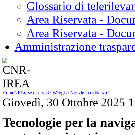
Glossario di telerilev
Area Riservata - Docu
Area Riservata - Doc
Amministrazione traspar
Home
\
Risorse e servizi
\
Webgis
\
Notizie in evidenza
\
Giovedì, 30 Ottobre 2025 
Tecnologie per la navi