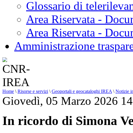
Glossario di telerilev
Area Riservata - Docu
Area Riservata - Doc
Amministrazione traspar
Home
\
Risorse e servizi
\
Geoportali e geocataloghi IREA
\
Notizie i
Giovedì, 05 Marzo 2026 14
In ricordo di Simona V