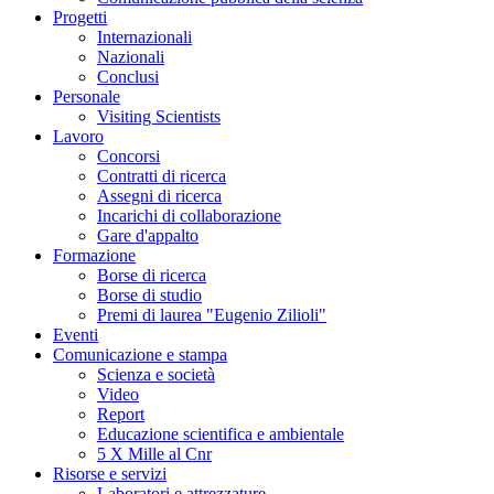
Progetti
Internazionali
Nazionali
Conclusi
Personale
Visiting Scientists
Lavoro
Concorsi
Contratti di ricerca
Assegni di ricerca
Incarichi di collaborazione
Gare d'appalto
Formazione
Borse di ricerca
Borse di studio
Premi di laurea "Eugenio Zilioli"
Eventi
Comunicazione e stampa
Scienza e società
Video
Report
Educazione scientifica e ambientale
5 X Mille al Cnr
Risorse e servizi
Laboratori e attrezzature