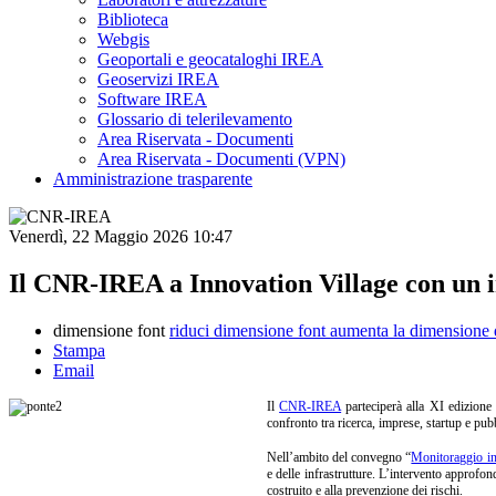
Biblioteca
Webgis
Geoportali e geocataloghi IREA
Geoservizi IREA
Software IREA
Glossario di telerilevamento
Area Riservata - Documenti
Area Riservata - Documenti (VPN)
Amministrazione trasparente
Venerdì, 22 Maggio 2026 10:47
Il CNR-IREA a Innovation Village con un in
dimensione font
riduci dimensione font
aumenta la dimensione 
Stampa
Email
Il
CNR-IREA
parteciperà alla XI edizione
confronto tra ricerca, imprese, startup e pub
Nell’ambito del convegno “
Monitoraggio inte
e delle infrastrutture. L’intervento approfon
costruito e alla prevenzione dei rischi.