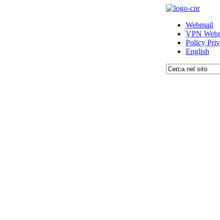
Webmail
VPN Webm
Policy Pri
English