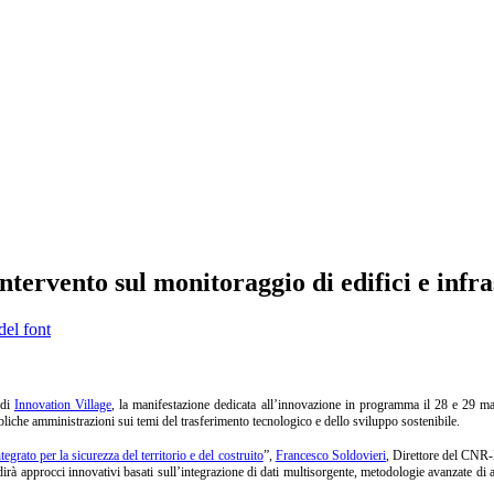
tervento sul monitoraggio di edifici e infra
del font
 di
Innovation Village
, la manifestazione dedicata all’innovazione in programma il 28 e 29 
bliche amministrazioni sui temi del trasferimento tecnologico e dello sviluppo sostenibile.
grato per la sicurezza del territorio e del costruito
”,
Francesco Soldovieri
, Direttore del CNR-I
dirà approcci innovativi basati sull’integrazione di dati multisorgente, metodologie avanzate di ana