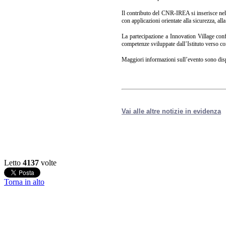
Il contributo del CNR-IREA si inserisce nel q
con applicazioni orientate alla sicurezza, alla 
La partecipazione a Innovation Village con
competenze sviluppate dall’Istituto verso conte
Maggiori informazioni sull’evento sono disp
Vai alle altre notizie in evidenza
Letto
4137
volte
Torna in alto