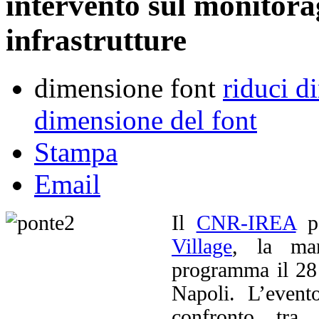
intervento sul monitorag
infrastrutture
dimensione font
riduci d
dimensione del font
Stampa
Email
Il
CNR-IREA
pa
Village
, la man
programma il 28
Napoli. L’event
confronto tra 