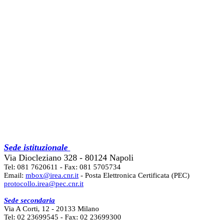
Sede istituzionale
Via Diocleziano 328 - 80124 Napoli
Tel: 081 7620611 - Fax: 081 5705734
Email:
mbox@irea.cnr.it
- Posta Elettronica Certificata (PEC)
protocollo.irea@pec.cnr.it
Sede secondaria
Via A Corti, 12 - 20133 Milano
Tel: 02 23699545 - Fax: 02 23699300