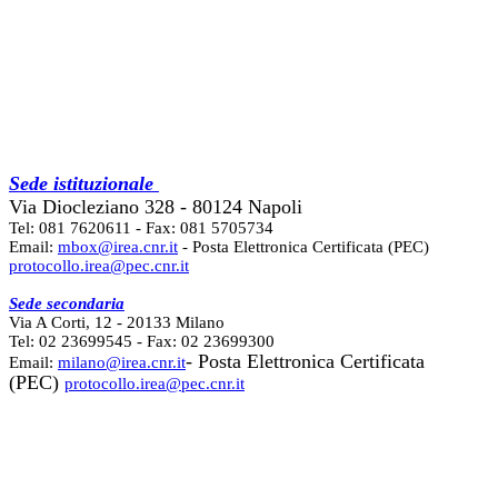
Sede istituzionale
Via Diocleziano 328 - 80124 Napoli
Tel: 081 7620611 - Fax: 081 5705734
Email:
mbox@irea.cnr.it
- Posta Elettronica Certificata (PEC)
protocollo.irea@pec.cnr.it
Sede secondaria
Via A Corti, 12 - 20133 Milano
Tel: 02 23699545 - Fax: 02 23699300
- Posta Elettronica Certificata
Email:
milano@irea.cnr.it
(PEC)
protocollo.irea@pec.cnr.it