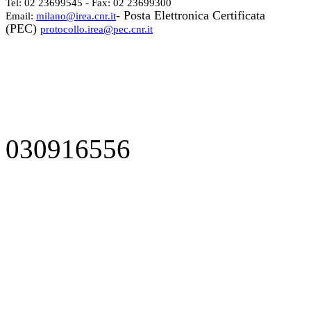
Tel: 02 23699545 - Fax: 02 23699300
- Posta Elettronica Certificata
Email:
milano@irea.cnr.it
(PEC)
protocollo.irea@pec.cnr.it
030916556