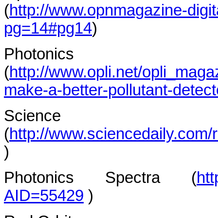
(
http://www.opnmagazine-dig
pg=14#pg14
)
Photonics 
(
http://www.opli.net/opli_maga
make-a-better-pollutant-detect
Scien
(
http://www.sciencedaily.com
)
Photonics Spectra (
ht
AID=55429
)