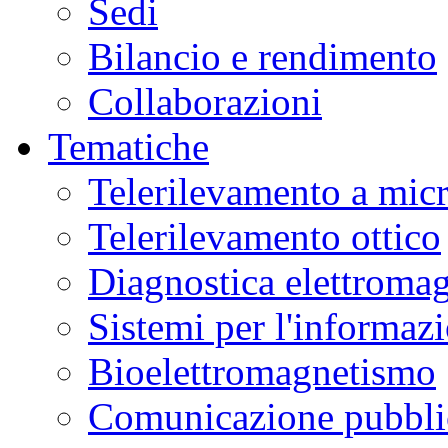
Sedi
Museo
Scienza
Bilancio e rendimento
e
Tecnologia
L.
Collaborazioni
Da
Vinci
in
Tematiche
laboratori
interattivi
di
Telerilevamento a mic
alimentazione,
biotecnologie,
genetica,
Telerilevamento ottico
materiali.
Ulteriori
informazioni
qui
.
Diagnostica elettromag
Sistemi per l'informaz
Bioelettromagnetismo
Comunicazione pubblic