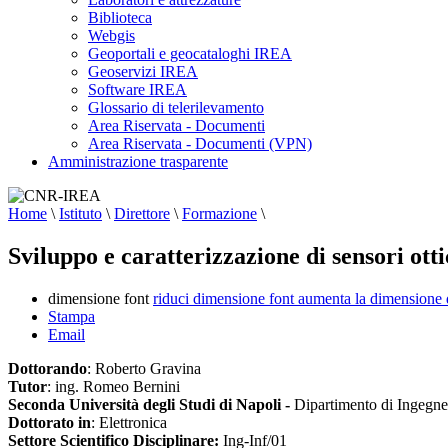
Biblioteca
Webgis
Geoportali e geocataloghi IREA
Geoservizi IREA
Software IREA
Glossario di telerilevamento
Area Riservata - Documenti
Area Riservata - Documenti (VPN)
Amministrazione trasparente
Home
\
Istituto
\
Direttore
\
Formazione
\
Sviluppo e caratterizzazione di sensori otti
dimensione font
riduci dimensione font
aumenta la dimensione 
Stampa
Email
Dottorando
: Roberto Gravina
Tutor
: ing. Romeo Bernini
Seconda Università degli Studi di Napoli -
Dipartimento di Ingegne
Dottorato in
: Elettronica
Settore Scientifico Disciplinare:
Ing-Inf/01