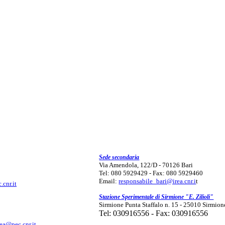
Sede secondaria
Via Amendola, 122/D - 70126 Bari
Tel: 080 5929429 - Fax: 080 5929460
Email:
responsabile_bari@irea.cnr.i
t
.cnr.it
Stazione Sperimentale di Sirmione "E. Zilioli"
Sirmione Punta Staffalo n. 15 - 25010 Sirmion
Tel: 030916556 - Fax: 030916556
rea@pec.cnr.it