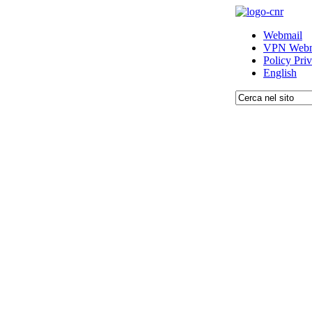
Webmail
VPN Webm
Policy Pri
English