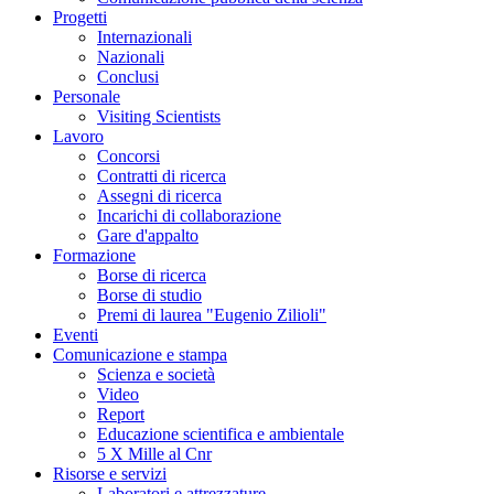
Progetti
Internazionali
Nazionali
Conclusi
Personale
Visiting Scientists
Lavoro
Concorsi
Contratti di ricerca
Assegni di ricerca
Incarichi di collaborazione
Gare d'appalto
Formazione
Borse di ricerca
Borse di studio
Premi di laurea "Eugenio Zilioli"
Eventi
Comunicazione e stampa
Scienza e società
Video
Report
Educazione scientifica e ambientale
5 X Mille al Cnr
Risorse e servizi
Laboratori e attrezzature