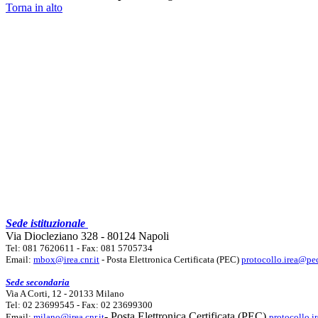
Torna in alto
Sede istituzionale
Via Diocleziano 328 - 80124 Napoli
Tel: 081 7620611 - Fax: 081 5705734
Email:
mbox@irea.cnr.it
- Posta Elettronica Certificata (PEC)
protocollo.irea@pec
Sede secondaria
Via A Corti, 12 - 20133 Milano
Tel: 02 23699545 - Fax: 02 23699300
- Posta Elettronica Certificata (PEC)
Email:
milano@irea.cnr.it
protocollo.i