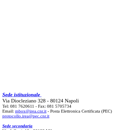
Sede istituzionale
Via Diocleziano 328 - 80124 Napoli
Tel: 081 7620611 - Fax: 081 5705734
Email:
mbox@irea.cnr.it
- Posta Elettronica Certificata (PEC)
protocollo.irea@pec.cnr.it
Sede secondaria