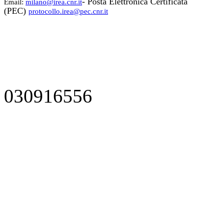
- Posta Elettronica Certificata
Email:
milano@irea.cnr.it
(PEC)
protocollo.irea@pec.cnr.it
030916556