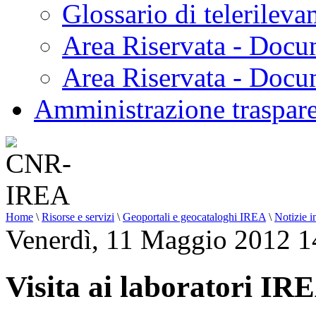
Glossario di telerilev
Area Riservata - Docu
Area Riservata - Doc
Amministrazione traspar
Home
\
Risorse e servizi
\
Geoportali e geocataloghi IREA
\
Notizie i
Venerdì, 11 Maggio 2012 1
Visita ai laboratori IR