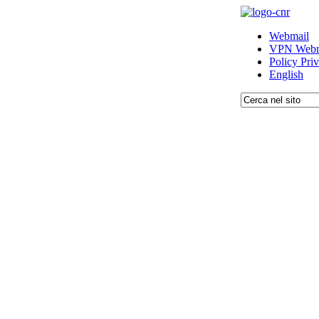
Webmail
VPN Webm
Policy Pri
English