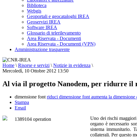
Biblioteca
Webgis
Geoportali e geocataloghi IREA
Geoservizi IREA
Software IREA
Glossario di telerilevamento
Area Riservata - Documenti
Area Riservata - Documenti (VPN)
Amministrazione trasparente
Home
\
Risorse e servizi
\
Notizie in evidenza
\
Mercoledì, 10 Ottobre 2012 13:50
Al via il progetto Nanodem, per ridurre il r
dimensione font
riduci dimensione font
aumenta la dimensione 
Stampa
Email
Uno dei rischi maggiori 
organo è necessario
so
sistema immunitario. T
collaterali. Per questo 