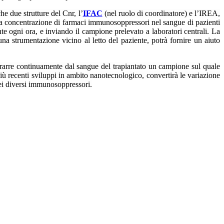
he due strutture del Cnr, l’
IFAC
(nel ruolo di coordinatore) e
l’IREA
,
la concentrazione di farmaci immunosoppressori nel sangue di pazienti
ente ogni ora, e inviando il campione prelevato a laboratori centrali. La
una strumentazione vicino al letto del paziente, potrà fornire un aiuto
estrarre continuamente dal sangue del trapiantato un campione sul quale
ù recenti sviluppi in ambito nanotecnologico, convertirà le variazione
dei diversi immunosoppressori.