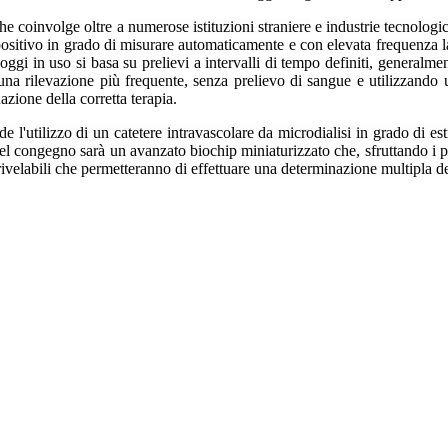
che coinvolge oltre a
numerose istituzioni straniere
e
industrie tecnologic
spositivo in grado di misurare automaticamente e con elevata frequenza 
o oggi in uso si basa su prelievi a intervalli di tempo definiti, generalm
e una rilevazione più frequente, senza prelievo di sangue e utilizzando 
azione della corretta terapia.
e l'utilizzo di un catetere intravascolare da microdialisi in grado di 
l congegno sarà un avanzato biochip miniaturizzato che, sfruttando i pi
i rivelabili che permetteranno di effettuare una determinazione multipla 