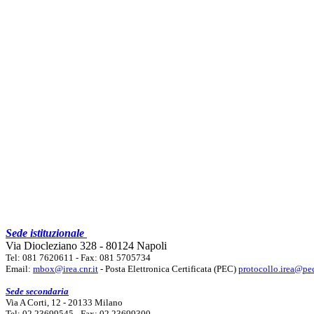
Sede istituzionale
Via Diocleziano 328 - 80124 Napoli
Tel: 081 7620611 - Fax: 081 5705734
Email:
mbox@irea.cnr.it
- Posta Elettronica Certificata (PEC)
protocollo.irea@pec
Sede secondaria
Via A Corti, 12 - 20133 Milano
Tel: 02 23699545 - Fax: 02 23699300