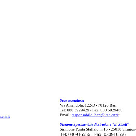
Sede secondaria
Via Amendola, 122/D - 70126 Bari
Tel: 080 5929429 - Fax: 080 5929460
Email:
responsabile_bari@irea.cnr.i
t
.cnr.it
Stazione Sperimentale di Sirmione "E. Zilioli"
Sirmione Punta Staffalo n. 15 - 25010 Sirmion
Tel: 030916556 - Fax: 030916556