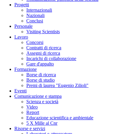
Progetti
Internazionali
Nazionali
Conclusi
Personale
Visiting Scientists
Lavoro
Concorsi
Contratti di ricerca
Assegni di ricerca
Incarichi di collaborazione
Gare d'appalto
Formazione
Borse di ricerca
Borse di studio
Premi di laurea "Eugenio Zilioli"
Eventi
Comunicazione e stampa
Scienza e società
Video
Report
Educazione scientifica e ambientale
5 X Mille al Cnr
Risorse e servizi
Laboratori e attrezzature