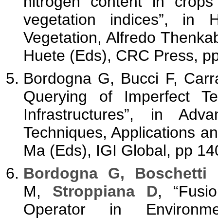
nitrogen content in crops
vegetation indices”, in
Vegetation, Alfredo Thenkab
Huete (Eds), CRC Press, p
Bordogna G, Bucci F, Carr
Querying of Imperfect T
Infrastructures”, in A
Techniques, Applications a
Ma (Eds), IGI Global, pp 14
Bordogna G, Boschetti 
M,
Stroppiana D
, “Fusi
Operator in Environme