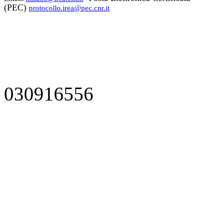
(PEC)
protocollo.irea@pec.cnr.it
030916556