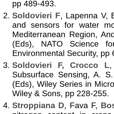
pp 489-493.
Soldovieri F
, Lapenna V, 
and sensors for water mon
Mediterranean Region, And
(Eds), NATO Science fo
Environmental Security, pp 
Soldovieri F, Crocco L
,
Subsurface Sensing, A. S.
(Eds), Wiley Series in Mic
Wiley & Sons, pp 228-255.
Stroppiana D
, Fava F,
Bos