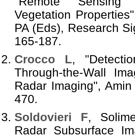
"Remote Sensing 
Vegetation Properties"
PA (Eds), Research Sig
165-187.
Crocco L
, "Detecti
Through-the-Wall Ima
Radar Imaging", Amin
470.
Soldovieri F
, Solim
Radar Subsurface Ima