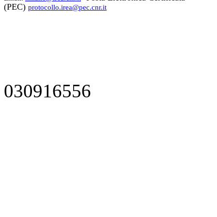
(PEC)
protocollo.irea@pec.cnr.it
030916556