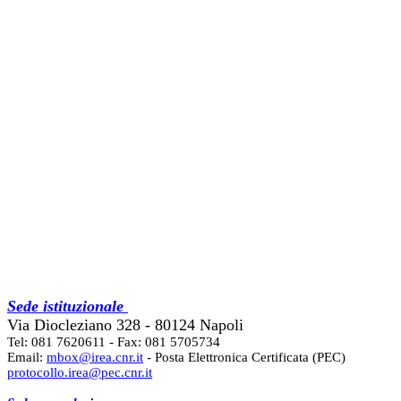
Sede istituzionale
Via Diocleziano 328 - 80124 Napoli
Tel: 081 7620611 - Fax: 081 5705734
Email:
mbox@irea.cnr.it
- Posta Elettronica Certificata (PEC)
protocollo.irea@pec.cnr.it