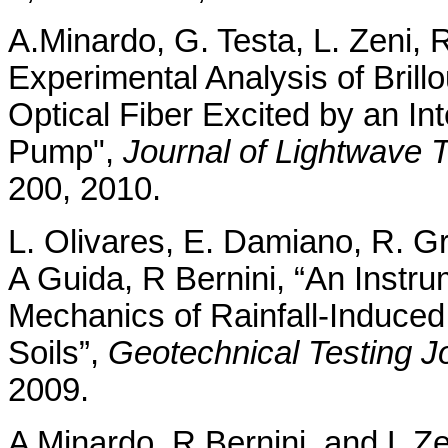
A.Minardo, G. Testa, L. Zeni, R
Experimental Analysis of Brill
Optical Fiber Excited by an I
Pump",
Journal of Lightwave 
200, 2010.
L. Olivares, E. Damiano, R. Gre
A Guida, R Bernini, “An Instru
Mechanics of Rainfall-Induced
Soils”,
Geotechnical Testing J
2009.
A Minardo, R Bernini, and L Ze