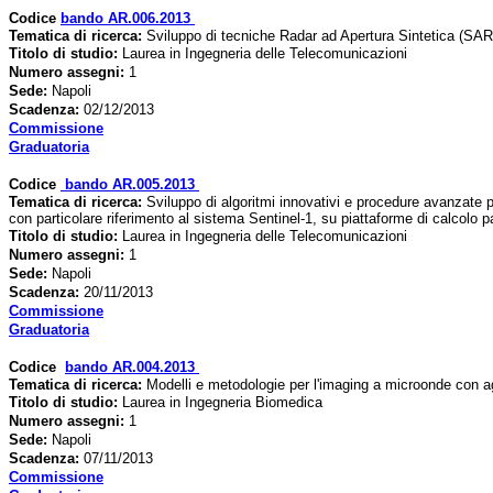
Codice
bando AR.006.2013
Tematica di ricerca
:
Sviluppo di tecniche Radar ad Apertura Sintetica (SAR)
Titolo di studio:
Laurea in Ingegneria delle Telecomunicazioni
Numero assegni:
1
Sede
:
Napoli
Scadenza:
02/12/2013
Commissione
Graduatoria
Codice
bando AR.005.2013
Tematica di ricerca
:
Sviluppo di algoritmi innovativi e procedure avanzate p
con particolare riferimento al sistema Sentinel-1, su piattaforme di calcolo pa
Titolo di studio:
Laurea in Ingegneria delle Telecomunicazioni
Numero assegni:
1
Sede
:
Napoli
Scadenza:
20/11/2013
Commissione
Graduatoria
Codice
bando AR.004.2013
Tematica di ricerca
:
Modelli e metodologie per l'imaging a microonde con age
Titolo di studio:
Laurea in Ingegneria Biomedica
Numero assegni:
1
Sede
:
Napoli
Scadenza:
07/11/2013
Commissione