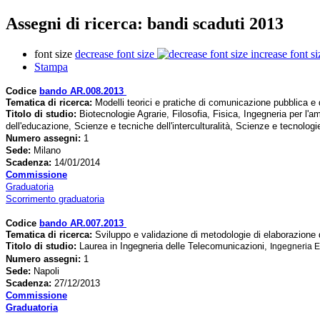
Assegni di ricerca: bandi scaduti 2013
font size
decrease font size
increase font si
Stampa
Codice
bando AR.008.2013
Tematica di ricerca
:
Modelli teorici e pratiche di comunicazione pubblica e di
Titolo di studio:
Biotecnologie Agrarie, Filosofia, Fisica, Ingegneria per l'a
dell'educazione, Scienze e tecniche dell'interculturalità, Scienze e tecnolog
Numero assegni:
1
Sede
:
Milano
Scadenza:
14/01/2014
Commissione
Graduatoria
Scorrimento graduatoria
Codice
bando AR.007.2013
Tematica di ricerca
:
Sviluppo e validazione di metodologie di elaborazione d
Titolo di studio:
Laurea in Ingegneria delle Telecomunicazioni,
Ingegneria E
Numero assegni:
1
Sede
:
Napoli
Scadenza:
27/12/2013
Commissione
Graduatoria