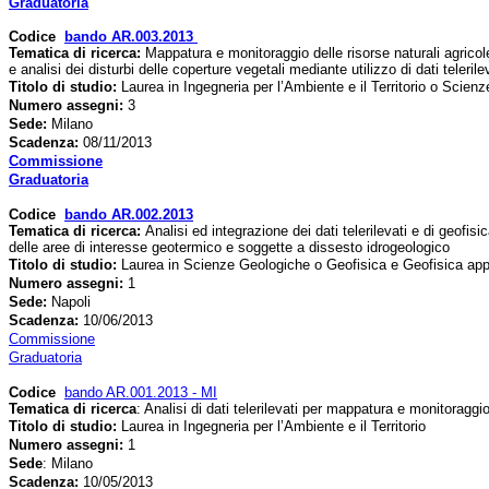
Graduatoria
Codice
bando AR.003.2013
Tematica di ricerca
:
Mappatura e monitoraggio delle risorse naturali agricole
e analisi dei disturbi delle coperture vegetali mediante utilizzo di dati telerile
Titolo di studio:
Laurea in Ingegneria per l’Ambiente e il Territorio o Scie
Numero assegni:
3
Sede
:
Milano
Scadenza:
08/11/2013
Commissione
Graduatoria
Codice
bando AR.002.2013
Tematica di ricerca
:
Analisi ed integrazione dei dati telerilevati e di geofis
delle aree di interesse geotermico e soggette a dissesto idrogeologico
Titolo di studio:
Laurea in Scienze Geologiche o Geofisica e Geofisica app
Numero assegni:
1
Sede
:
Napoli
Scadenza:
10
/06/2013
Commissione
Graduatoria
Codice
bando AR.001.2013 - MI
Tematica di ricerca
: Analisi di dati telerilevati per mappatura e monitoraggio
Titolo di studio:
Laurea in Ingegneria per l’Ambiente e il Territorio
Numero assegni:
1
Sede
: Milano
Scadenza:
10
/05/2013