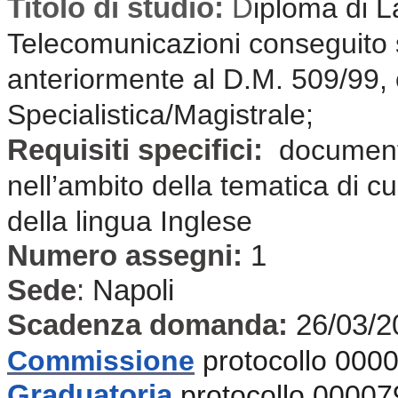
Titolo di studio:
D
iploma di L
Telecomunicazioni conseguito 
anteriormente al D.M. 509/99,
Specialistica/Magistrale;
Requisiti specifici:
document
nell’ambito della tematica di c
della lingua Inglese
Numero assegni:
1
Sede
:
Napoli
Scadenza domanda:
26/03/2
Commissione
protocollo 000
Graduatoria
protocollo 00007