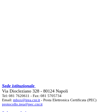
Sede istituzionale
Via Diocleziano 328 - 80124 Napoli
Tel: 081 7620611 - Fax: 081 5705734
Email:
mbox@irea.cnr.it
- Posta Elettronica Certificata (PEC)
protocollo.irea@pec.cnr.it