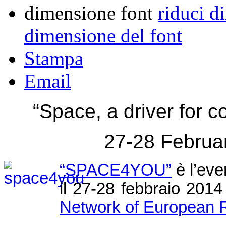
dimensione font
riduci d
dimensione del font
Stampa
Email
“Space, a driver for 
27-28 February
“SPACE4YOU”
è l’eve
il 27-28 febbraio 201
Network of European 