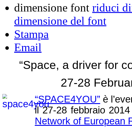
dimensione font
riduci d
dimensione del font
Stampa
Email
“Space, a driver for 
27-28 February
“SPACE4YOU”
è l’eve
il 27-28 febbraio 201
Network of European 