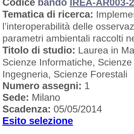
Codice
bando
IREA-AR003-2
Tematica di ricerca
:
Implemen
l’interoperabilità delle osserva
parametri ambientali raccolti n
Titolo di studio:
Laurea in Mat
Scienze Informatiche, Scienze 
Ingegneria, Scienze Forestali
Numero assegni:
1
Sede
:
Milano
Scadenza:
05/05/2014
Esito selezione