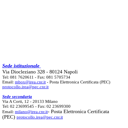
Sede istituzionale
Via Diocleziano 328 - 80124 Napoli
Tel: 081 7620611 - Fax: 081 5705734
Email:
mbox@irea.cnr.it
- Posta Elettronica Certificata (PEC)
protocollo.irea@pec.cnr.it
Sede secondaria
Via A Corti, 12 - 20133 Milano
Tel: 02 23699545 - Fax: 02 23699300
- Posta Elettronica Certificata
Email:
milano@irea.cnr.it
(PEC)
protocollo.irea@pec.cnr.it